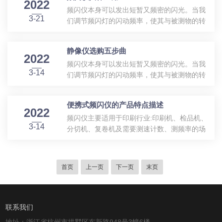
的寻找上。灯头分离式频闪仪，在使用时需要
2022
频闪仪本身可以发出短暂又频密的闪光。当我
质量或运行状况。频闪仪灯泡是采用特种硬质
接入220V的交流电源。该系列仪器都带有单独
3-21
们调节频闪灯的闪动频率，使其与被测物的转
玻璃管或者石英玻璃管，在玻璃两端用高温把
的电气控制箱，灯头体积较大，一般采用...
动或运动速度接近或同步时，被测物虽然高速
经特殊工艺处理的点击封装成形，频闪仪灯管
运动着，但看上去却是缓慢运动或相对静止，
充入高纯度的特种气体，在灯管外部绕上金属
静像仪选购五步曲
这种视觉暂留现象使人目测就能轻易观测到高
丝，或涂上特种开发薄膜而制成的气体放电
2022
频闪仪本身可以发出短暂又频密的闪光。当我
速运动物体的表面质量与运行状况，而它的闪
灯。频闪仪灯泡的工作，需要一套几倍的电路
3-14
们调节频闪灯的闪动频率，使其与被测物的转
光速度即为被检测物体转速和运动频率，亦可
组件配套，才能发光工作。电路各部分功能和
动或运动速度接近或同步时，被测物虽然高速
以利用频闪仪分析物体振动情况、高速移动物
工...
运动着，但看上去却是缓慢运动或相对静止，
体的动作以及高速摄影等。按键使用说明：1.
便携式频闪仪的产品特点描述
这种视觉暂留现象使人目测就能轻易观测到高
显示当前闪光频率2.LED指示灯亮起，表示以
2022
频闪仪主要适用于印刷行业:印刷机、检品机、
速运动物体的表面质量与运行状况，而它的闪
分钟为时间单位3.主菜单按钮，LED指示灯亮
3-14
分切机、复卷机及需要测速计数、测频率的场
光速度即为被检测物体转速和运动频率，亦可
起，可进行功能选择4.智能调节...
合，也可以利用它进行各类转子、齿轮啮合、
以利用频闪仪分析物体振动情况、高速移动物
机器振动诊断、纺织制造等高速运动物体表面
体的动作以及高速摄影等。如何选购一台好的
缺损及运行轨迹的监控。亦可以固定在机器
合适本人行业运用静像仪？要是你对静像仪理
首页
上一页
下一页
末页
上，采用外触发自动**方式。频闪仪是指控制
解不透彻或只知其一;不知其二就就很难选购。
光源发光，以特定频率快速闪动的光学测量仪
没关系，品拓技术人员为您讲解，静像仪选...
器。频闪仪可以发出短暂又频密的闪光，当闪
光频率与被测物体的转动或运动速度接近或同
联系我们
步时，利用眼睛的视觉暂留或视频同步，能轻