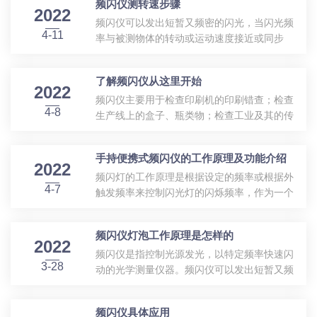
频闪仪测转速步骤
高效控制芯片控制能量的转化，使能量输出更
2022
频闪仪可以发出短暂又频密的闪光，当闪光频
加稳定，元件散热量低；采用高性能单片微机
4-11
率与被测物体的转动或运动速度接近或同步
处理单元、显示芯片驱动数码管显示，频率精
时，利用眼睛的视觉暂留或视频同步，能轻易
度高。主要特点是便携手提式，小巧轻便；使
观测到高速运动物体的表面质量或运行状况。
用时需要接入交流电源,有AC220V和AC110V
了解频闪仪从这里开始
频闪仪测转速步骤如下：1、先估测图案的运
两种电源类型。仪器能够很直观、整幅地观看
2022
频闪仪主要用于检查印刷机的印刷错查；检查
动频率。频闪仪在测量直线工作的物体，如印
被照射的高速运动物体表面图案，不会造成任
4-8
生产线上的盒子、瓶类物；检查工业及其的传
刷机及检品机等的操作上，并非是用来测量“印
何色彩失真。频闪仪本身是一种精密...
动带及其他操作；检查织机振动等。等，简单
刷滚筒或马达”的转速，而是希望获得同步静止
地讲，频闪光源是指一种可以快速闪动的光
画面，以监控其印刷品质.换言之,欲调整频闪
手持便携式频闪仪的工作原理及功能介绍
源。而频闪仪则是指可以用来产生这种光源的
仪闪光速率时,应依据“每分钟拉出多少张画
2022
频闪灯的工作原理是根据设定的频率或根据外
仪器，通常用来观察快速移动或者震动物体，
面”的频率来调整,而非依据“每分钟拉出多少
4-7
触发频率来控制闪光灯的闪烁频率，作为一个
使高速运动物体看上去像静止的一样。频闪仪
米”调整。在实物上我们以印刷机为例...
完整的系统包括人机显示界面、调节和功能选
可以产生非常短的光脉冲，其持续时间只有
择按键、闪光控制模块、闪光灯供电模块和外
1/100000秒。这些高亮度的短暂闪光把高速运
频闪仪灯泡工作原理是怎样的
触发自动跟踪模块等。手持便携式频闪仪特点
动物体的图象“静止”在人的视网膜上，使人的
2022
频闪仪是指控制光源发光，以特定频率快速闪
是便于随身携带，小巧轻便，这种频闪仪多使
大脑得到一个非常清晰，静止的图象。当物体
3-28
动的光学测量仪器。频闪仪可以发出短暂又频
用大容量的镍氢充电电池供电，这样便于频闪
继续移动时，你就可以看到一幅幅静止...
密的闪光，当闪光频率与被测物体的转动或运
仪在生产线的不同位置更灵活的使用。在工业
动速度接近或同步时，利用眼睛的视觉暂留或
生产的质检过程中这种频闪仪多被用在故障源
频闪仪具体应用
视频同步，能轻易观测到高速运动物体的表面