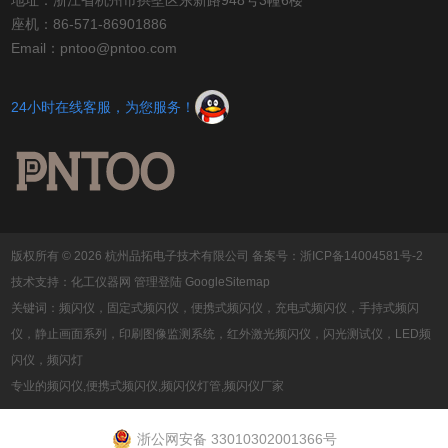
地址：浙江省杭州市拱墅区东新路948号3幢6楼
易观测到高速运动物体的表面质量或运行状
座机：86-571-86901886
况。频闪灯的工作原理是根据设定的频率或
Email：pntoo@pntoo.com
根...
24小时在线客服，为您服务！
版权所有 © 2026 杭州品拓电子技术有限公司
备案号：浙ICP备14004581号-2
技术支持：
化工仪器网
管理登陆
GoogleSitemap
关键词：频闪仪，固定式频闪仪，便携式频闪仪，充电式频闪仪，手持式频闪
仪，静止画面系列，印刷图像监测系统，红外激光频闪仪，闪光测试仪，LED频
闪仪，频闪灯
专业的频闪仪,便携式频闪仪,频闪仪灯管,频闪仪厂家
浙公网安备 33010302001366号