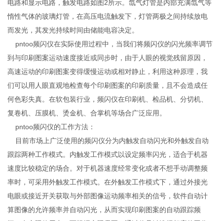
电路和显示电路，触发电路如图2所示。氙气灯管是内部充满氙气等
惰性气体的玻璃灯管，在高压电流触发下，灯管两极之间持续放电
而发光，其发光持续时间由储能电容决定。
pntoo频闪仪在实际使用过程中，当我们将频闪仪的闪光频率调节
到与印刷图案运动速度接近或同步时，由于人眼的视觉残留原因，
高速运动的印刷图案变得缓慢运动或相对静止，利用这种原理，我
们可以用人眼直观地检查每个印刷图案的印刷质量，且不会造成任
何色彩失真。在软包装行业，频闪仪在印刷机、检品机、分切机、
复卷机、压膜机、烫金机、合掌机等场合广泛应用。
pntoo频闪仪的工作方法：
目前市场上广泛使用的频闪仪分为内触发自动闪光和外触发自动
跟踪两种工作模式。内触发工作模式以设定频率闪光，适合于机器
速度比较稳定的场合。对于机器速度经常变化或者不想手动调整频
率时，可采用外触发工作模式。在外触发工作模式下，通过外接光
电眼或接近开关获取与外部图像运动频率相关的信号，软件自动计
算图像的允许频率并自动闪光，从而实现印刷图案的自动跟踪频