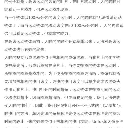
的例子就是：高速运动的风扇的叶片，在叶片转动时，人的肉眼只
能看到一片模糊，俗称运动模糊现象。
当一个物体以100米/分钟的速度运行时，人的肉眼就*无法看清运动
物体了，而当运动物体的移动速度在50-100米/分钟时， 人的肉眼勉
强可以看见运动物体，但将非常吃力。
在高速运动物体面前，人眼的局限性开始暴露出来：无法对高速运
动物体进行有效的聚焦。
人眼的视觉形成过程类似于照相机的成像过程。当胶片上的化学物
质被暴光后，形成影象留在底片上。当你要拍摄的物体在运动时，
所拍摄的图象是模糊的。为了使所拍摄的图象更清晰，摄像师就需
要增加照相机的快门速度，更快的快门速度可以减少光线透过镜头
作用到胶片上。快门打开的时间越短，运动物体在拍摄期间的运动
位移也就越小，因而图象越清晰。但显而易见的是，我们无法去改
变人眼的“快门”，因此，我们必须找到另外一种形式的可以“增加”人
眼快门的方法。频闪光源的短暂脉冲光使运动物体在脉冲光的持续
时间内静止下来的效果类似于照相机的快门功能。Unilux频闪仪脉冲