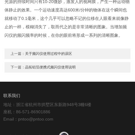
光源的持续时间只有10-20微妙，激发人的视网膜，产生一种运动物
体静止的效果。一个运动速度高达600米/分钟的物体在这个瞬间也
就移动了0.1毫米，这个几乎可以忽略不记的位移在人眼看来就像静
止的一样，模糊消失了，取而代之的是非常清晰的图象。当增加频
闪仪的频闪频率的时候，在你的眼前将形成一系列的清晰图象。
上一篇：
关于频闪仪使用过程中的误区
下一篇：
品拓铝箔便携式频闪仪使用说明
联系我们
地址：浙江省杭州市拱墅区东新路948号3幢6楼
座机：86-571-86901886
Email：pntoo@pntoo.com