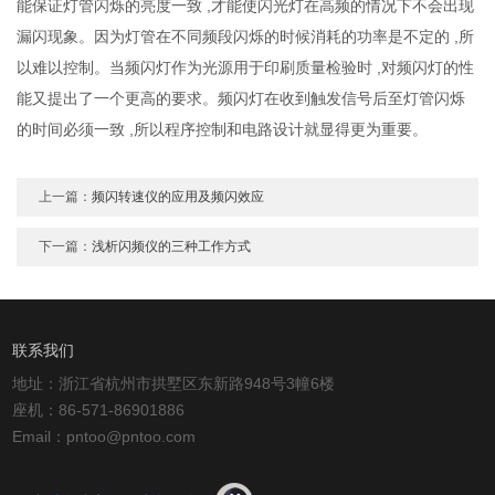
能保证灯管闪烁的亮度一致 ,才能使闪光灯在高频的情况下不会出现
漏闪现象。因为灯管在不同频段闪烁的时候消耗的功率是不定的 ,所
以难以控制。当频闪灯作为光源用于印刷质量检验时 ,对频闪灯的性
能又提出了一个更高的要求。频闪灯在收到触发信号后至灯管闪烁
的时间必须一致 ,所以程序控制和电路设计就显得更为重要。
上一篇：
频闪转速仪的应用及频闪效应
下一篇：
浅析闪频仪的三种工作方式
联系我们
地址：浙江省杭州市拱墅区东新路948号3幢6楼
座机：86-571-86901886
Email：pntoo@pntoo.com