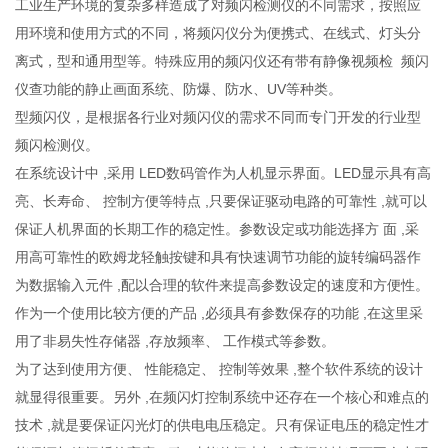
工业生产环境的复杂多样造成了对频闪检测仪的不同需求，按照应
用环境和使用方式的不同，将频闪仪分为便携式、在线式、灯头分
离式，型和通用型等。特殊应用的频闪仪还有带有静像视频检 频闪
仪查功能的静止画面系统、防爆、防水、UV等种类。
型频闪仪，是根据各行业对频闪仪的需求不同而专门开发的行业型
频闪检测仪。
在系统设计中 ,采用 LED数码管作为人机显示界面。LED显示具有高
亮、长寿命、 控制方便等特点 ,只要保证驱动电路的可靠性 ,就可以
保证人机界面的长期工作的稳定性。参数设定或功能选择方 面 ,采
用高可靠性的欧姆龙轻触按键和具有快速调节功能的旋转编码器作
为数据输入元件 ,配以合理的软件来提高参数设定的速度和方便性。
作为一个使用比较方便的产品 ,必须具有参数保存的功能 ,在这里采
用了非易失性存储器 ,存放频率、 工作模式等参数。
为了达到使用方便、 性能稳定、 控制等效果 ,整个软件系统的设计
就显得很重要。另外 ,在频闪灯控制系统中还存在一个核心和难点的
技术 ,就是要保证闪光灯的供电电压稳定。只有保证电压的稳定性才