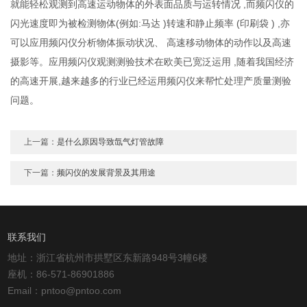
就能轻松观测到高速运动物体的外表面品质与运转情况 ,而频闪仪的
闪光速度即为被检测物体(例如:马达 )转速和静止频率 (印刷袋 ) ,亦
可以应用频闪仪分析物体振动状况、 高速移动物体的动作以及高速
摄影等。应用频闪仪观测测验技术在欧美已宽泛运用 ,随着我国经济
的高速开展,越来越多的行业已经运用频闪仪来帮忙处理产质量测验
问题。
上一篇：
是什么原因导致氙气灯管故障
下一篇：
频闪仪的发展背景及其用途
联系我们
地址：浙江省杭州市拱墅区东新路948号3幢6楼
座机：86-571-86901886
Email：pntoo@pntoo.com