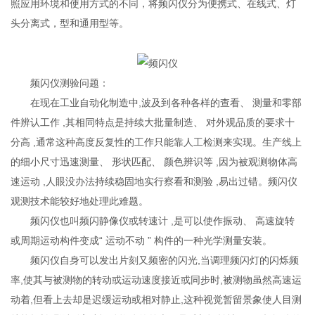
照应用环境和使用方式的不同，将频闪仪分为便携式、在线式、灯
头分离式，型和通用型等。
频闪仪测验问题：
在现在工业自动化制造中,波及到各种各样的查看、 测量和零部
件辨认工作 ,其相同特点是持续大批量制造、 对外观品质的要求十
分高 ,通常这种高度反复性的工作只能靠人工检测来实现。生产线上
的细小尺寸迅速测量、 形状匹配、 颜色辨识等 ,因为被观测物体高
速运动 ,人眼没办法持续稳固地实行察看和测验 ,易出过错。频闪仪
观测技术能较好地处理此难题。
频闪仪也叫频闪静像仪或转速计 ,是可以使作振动、 高速旋转
或周期运动构件变成“ 运动不动 ” 构件的一种光学测量安装。
频闪仪自身可以发出片刻又频密的闪光,当调理频闪灯的闪烁频
率,使其与被测物的转动或运动速度接近或同步时,被测物虽然高速运
动着,但看上去却是迟缓运动或相对静止,这种视觉暂留景象使人目测