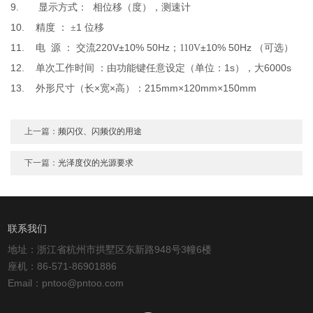
9.
显示方式：
相位移（度），测速计
10.
1
精度
：
±
位移
11.
220V±10% 50Hz
±10% 50Hz
电
源
：
交流
；110V
（可选）
12.
1s
6000s
单次工作时间
：由功能键任意设定（单位：
），大
13.
×
×
215mm×120mm×150mm
外形尺寸（长
宽
高）：
上一篇：
频闪仪、闪频仪的用途
下一篇：
光泽度仪的光源要求
联系我们
地址：浙江省杭州市拱墅区东新路948号3幢6楼
座机：86-571-86901886
Email：pntoo@pntoo.com