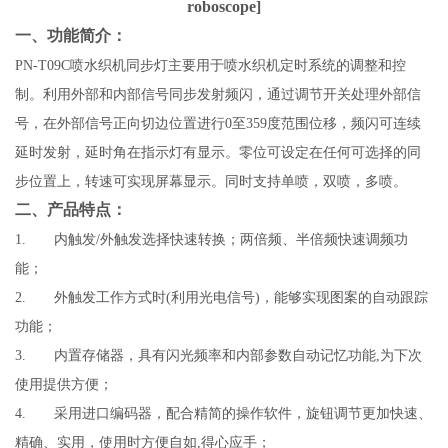
roboscope]
一、功能简介：
PN-T09C喷水织机同步灯主要用于喷水织机定时系统的调整和控
制。利用外部和内部信号同步发射频闪，通过调节开关处理外部信
号，在外部信号正向切边位置进行0至359度范围位移，频闪可连续
延时发射，延时角在指示灯有显示。零位可设定在任何可选择的同
步位置上，转速可实现屏幕显示。同时支持单喷，双喷，多喷。
二、产品特点：
1.
内触发/外触发选择快速转换；两倍频、半倍频快速调频功
能；
2.
外触发工作方式时(利用光电信号)，能够实现图案的自动跟踪
功能；
3.
内置存储器，具有闪光频率和内部参数自动记忆功能,为下次
使用提供方便；
4.
采用进口编码器，配合精简的操作软件，旋钮调节更加快速、
精确、实用，使用时方便自如,得心应手；