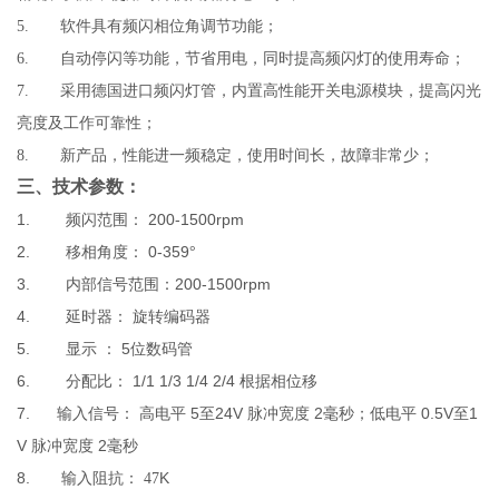
5.
软件具有频闪相位角调节功能；
6.
自动停闪等功能，节省用电，同时提高频闪灯的使用寿命；
7.
采用德国进口频闪灯管，内置高性能开关电源模块，提高闪光
亮度及工作可靠性；
8.
新产品，性能进一频稳定，使用时间长，故障非常少；
三、技术参数：
1.
200-1500rpm
频闪范围：
2.
0-359
移相角度：
°
3.
200-1500rpm
内部信号范围：
4.
延时器：
旋转编码器
5.
5
显示
：
位数码管
6.
1/1 1/3 1/4 2/4
分配比：
根据相位移
7.
5
24V
2
0.5V
1
输入信号：
高电平
至
脉冲宽度
毫秒；低电平
至
V
2
脉冲宽度
毫秒
8.
K
输入阻抗：
47