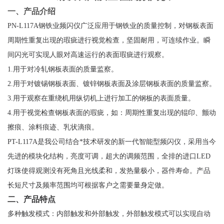
一、产品介绍
PN-
L
117
A
钢铁业频闪仪广泛应用于钢铁业的质量控制，对钢板表面
周期性重复出现的瑕疵进行视觉检查，坚固耐用，可连续作业。瞬
间闪光可实现人眼对高速运行的表面瑕疵进行观察。
1.用于对冷轧钢板表面的质量监察。
2.用于对镀锡钢板表面、镀锌钢板表面及涂层钢板表面的质量监察。
3.用于观察在重绕机用纵切机上进行加工的钢板的表面质量。
4.用于视觉检查钢板表面的瑕疵，如：周期性重复出现的辊印、颤动
擦痕、涂料痕迹、乳状滴痕。
PT-L117
A是
我公司结合*技术研发的新一代智能型频闪仪，采用当今
先进的模块化结构，亮度可调，超大的调频范围，全排的进口LED
灯珠使得观测没有死角且光线柔和，发热量极小，器件寿命。产品
长短尺寸及频率范围均可根据客户之需要量身定做。
二、产品特点
多种触发模式：内部触发和外部触发，外部触发模式可以实现自动