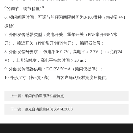
o
o
的调节，调节精度1
；
6. 频闪间隔时间：可调节的频闪间隔时间为8-100微秒（精确到+/-1
微秒）；
7. 外触发传感器类型：光电开关、霍尔开关（PNP常开/NPN常
开）、接近开关（PNP常开/NPN常开）、编码器信号；
8. 外触发信号要求： 低电平0~0.7V，高电平 > 2.7V（max允许24
V），上升沿触发，高电平持续时间 > 20 us；
9. 外触发传感器供电：DC12V 50mA（频闪仪提供）；
10.外形尺寸（长×宽×高）：与客户确认板材宽度后提供。
上一篇：
频闪仪的应用及性能特点
下一篇：
激光自动跟踪频闪仪PT-L200B