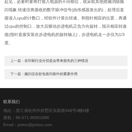
起见，必要时要将灯接入电源的不同相位，或采取其他措施消除频
闪现象.转速仪将接收的数字脉冲信号(由传感器发出的)，处理后直
接读入cpu的计数口，经软件计算出转速、和指针相应的位置，再通
过cpu的控制口，放大后驱动步进电机正负方向旋转，指示相应转速
值(指针直接安装在步进电机的旋转轴上)，步进电机走一步仅为1/3
度。
上一篇：
在印刷行业分切是会带来损失的三种情况
下一篇：
频闪仪在软包装印刷中的重要作用
联系我们
地址：浙江省杭州市拱墅区东新路948号3幢6楼
座机：86-571-86901886
Email：pntoo@pntoo.com