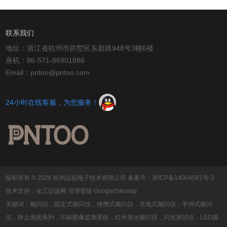
联系我们
地址：浙江省杭州市拱墅区东新路948号3幢6楼
座机：86-571-86901886
Email：pntoo@pntoo.com
24小时在线客服，为您服务！
版权所有 © 2026 杭州品拓电子技术有限公司
备案号：浙ICP备14004581号-2
技术支持：
化工仪器网
管理登陆
GoogleSitemap
关键词：频闪仪，固定式频闪仪，便携式频闪仪，充电式频闪仪，手持式频闪
仪，静止画面系列，印刷图像监测系统，红外激光频闪仪，闪光测试仪，LED频