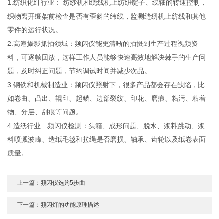
1.纺织化纤行业： 纺纱机和绕线机上纺织锭子、线轴的转速控制，
织物离开绷架前检查是否有歪斜的纬线，监测缝纫机上纺线和其他
零件的运行状况。
2.高速摄影抓拍领域：频闪仪能更清晰的拍摄到生产过程视频资
料，可逐帧回放，这样工作人员能够快速高效地解决棘手的生产问
题，及时纠正问题，节约调试时间并减少次品。
3.钢铁和机械制造业：频闪仪照射下，很多产品都会存在缺陷，比
如卷曲、凸出、辊印、起鳞、边部裂纹、印花、磨痕、粘污、粘着
物、分层、刮痕等问题。
4.造纸行业：频闪仪检测：头箱、成形问题、脱水、浆料跳动、浆
料喷溅波峰、造纸毛毯和拉绳是否磨损、轴承、齿轮以及纸卷表面
质量。
上一篇：
频闪仪选购5步曲
下一篇：
频闪灯的功能原理描述