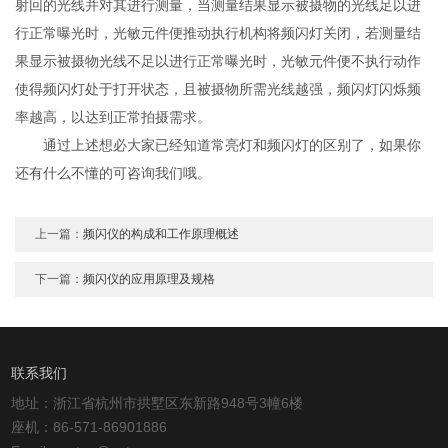
射回的光线并对其进行测量，当测量结果显示被摄物的光线足以进
行正常曝光时，光敏元件便推动执行机构将频闪灯关闭，若测量结
果显示被摄物光线不足以进行正常曝光时，光敏元件便不执行动作
使得频闪灯处于打开状态，且被摄物所需光线越强，频闪灯闪烁频
率越高，以达到正常拍摄需求。
通过上述想必大家已经知道常亮灯和频闪灯的区别了，如果你
还有什么不懂的可咨询我们哦。
上一篇：
频闪仪的构成和工作原理概述
下一篇：
频闪仪的应用原理及规格
联系我们
地址：浙江省杭州市拱墅区东新路948号3幢6楼
座机：86-571-86901886