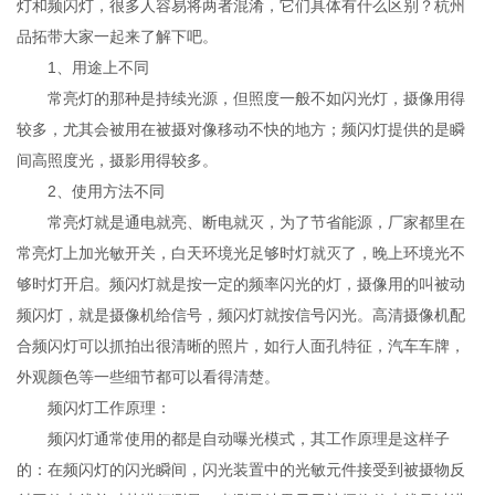
灯和频闪灯，很多人容易将两者混淆，它们具体有什么区别？杭州
品拓带大家一起来了解下吧。
1、用途上不同
常亮灯的那种是持续光源，但照度一般不如闪光灯，摄像用得
较多，尤其会被用在被摄对像移动不快的地方；频闪灯提供的是瞬
间高照度光，摄影用得较多。
2、使用方法不同
常亮灯就是通电就亮、断电就灭，为了节省能源，厂家都里在
常亮灯上加光敏开关，白天环境光足够时灯就灭了，晚上环境光不
够时灯开启。频闪灯就是按一定的频率闪光的灯，摄像用的叫被动
频闪灯，就是摄像机给信号，频闪灯就按信号闪光。高清摄像机配
合频闪灯可以抓拍出很清晰的照片，如行人面孔特征，汽车车牌，
外观颜色等一些细节都可以看得清楚。
频闪灯工作原理：
频闪灯通常使用的都是自动曝光模式，其工作原理是这样子
的：在频闪灯的闪光瞬间，闪光装置中的光敏元件接受到被摄物反