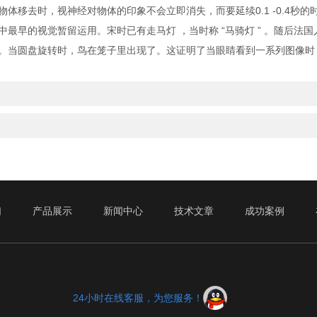
移去时，视神经对物体的印象不会立即消失，而要延续0.1 -0.4秒的
的视觉暂留运用。宋时已有走马灯 ，当时称 “马骑灯 ” 。随后法国人
。当圆盘旋转时，鸟在笼子里出现了。这证明了当眼睛看到一系列图像时
们
产品展示
新闻中心
技术文章
成功案例
24小时在线客服，为您服务！