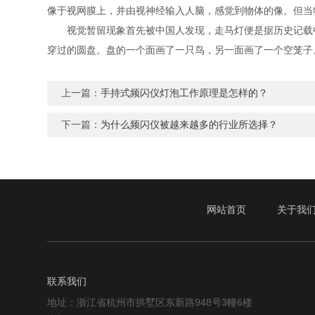
像于视网膜上，并由视神经输入人脑，感觉到物体的像。但当物体
视觉暂留现象首先被中国人发现，走马灯便是据历史记载中最早
穿过的圆盘。盘的一个面画了一只鸟，另一面画了一个空笼子
上一篇：
手持式频闪仪灯泡工作原理是怎样的？
下一篇：
为什么频闪仪被越来越多的行业所选择？
网站首页
关于我
联系我们
地址：浙江省杭州市拱墅区东新路948号3幢6楼