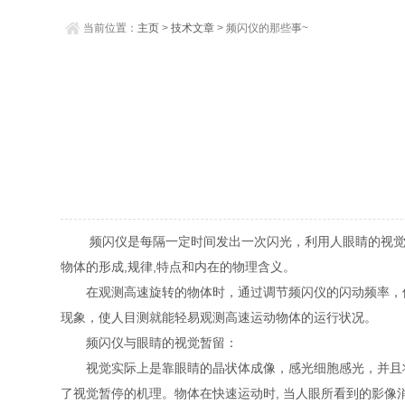
当前位置：
主页
>
技术文章
> 频闪仪的那些事~
频闪仪是每隔一定时间发出一次闪光，利用人眼睛的视觉暂
物体的形成,规律,特点和内在的物理含义。
在观测高速旋转的物体时，通过调节频闪仪的闪动频率，使
现象，使人目测就能轻易观测高速运动物体的运行状况。
频闪仪与眼睛的视觉暂留：
视觉实际上是靠眼睛的晶状体成像，感光细胞感光，并且将
了视觉暂停的机理。物体在快速运动时, 当人眼所看到的影像