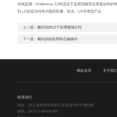
在线监测；Drelloscop 1296适合于监测宽幅而且高速运
ELLO还提供特殊功能的防爆、防水、UV等类型产品
上一篇：
频闪仪的12个应用领域介绍
下一篇：
频闪仪的应用和正确操作
网站首页
关于我
联系我们
地址：浙江省杭州市拱墅区东新路948号3幢6楼
座机：86-571-86901886