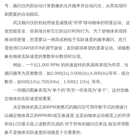
号，频闪仪内部自动计算图像的允许频率并自动闪光，从而实现印
刷图案的自动跟踪。
武汉频闪仪的初始用途是减慢或“停滞"移动物体的明显运动。这
使您能安全、容易地分析它们的运行时间行为。为了使物体表现得
移动得更慢，您需要以一稍高或稍低于实际速度的频率频闪。您只
需使用COARSE/FINE调节旋钮，直到获得希望的显著运动。谐频图
象在物体实际速度的整数和分数倍时出现。
例如，一个以1,000 RPM 的转速旋转的风扇将表现为停滞，当
频闪频率为其整数倍，如2,000(2x),3,000(3x),4,000(4x)等等，或分
数倍，如500(1/2x),750(3/4x)，1,500(1 1/2x), 等等。
一些频闪图象表现为“单个的"而另一些表现为“多个"。这对您确
定物体的实际速度很重要。
决定物体的真正的RPM便携式的频闪仪可用作数字式的测速计
以确定物体真正的RPM和/或互换速度.这是由物体运动视觉上的停滞
和在LCD显示器上读数而完成的.对于所有的频闪仪来说,核实停滞图
象不是物体实际速度的谐频是十分重要的.