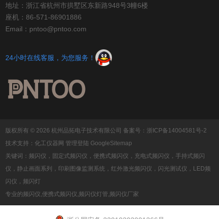
地址：浙江省杭州市拱墅区东新路948号3幢6楼
座机：86-571-86901886
Email：pntoo@pntoo.com
24小时在线客服，为您服务！
版权所有 © 2026 杭州品拓电子技术有限公司
备案号：浙ICP备14004581号-2
技术支持：
化工仪器网
管理登陆
GoogleSitemap
关键词：频闪仪，固定式频闪仪，便携式频闪仪，充电式频闪仪，手持式频闪
仪，静止画面系列，印刷图像监测系统，红外激光频闪仪，闪光测试仪，LED频
闪仪，频闪灯
专业的频闪仪,便携式频闪仪,频闪仪灯管,频闪仪厂家