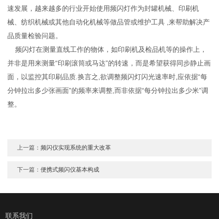
速发展，越来越多的行业开始使用频闪灯作为封罐机械、印刷机
械、纺织机械或其他自动化机械等做品管或维护工具 ,来帮助解决产
品质量检验问题。
频闪灯在测量直线工作的物体，如印刷机及检品机等的操作上，
并非是用来测量“印刷滚筒或马达”的转速，而是希望获得同步静止画
面，以监控其印刷品质.换言之,欲调整频闪灯闪光速率时,应依据“每
分钟拉出多少张画面”的频率来调整,而非依据“每分钟拉出多少米”调
整。
上一篇：
频闪仪实现系统的重大改革
下一篇：
便携式频闪仪基本构成
联系我们