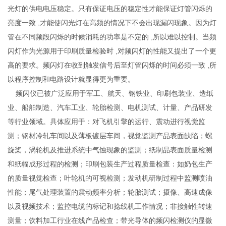
光灯的供电电压稳定。只有保证电压的稳定性才能保证灯管闪烁的
亮度一致 ,才能使闪光灯在高频的情况下不会出现漏闪现象。因为灯
管在不同频段闪烁的时候消耗的功率是不定的 ,所以难以控制。当频
闪灯作为光源用于印刷质量检验时 ,对频闪灯的性能又提出了一个更
高的要求。频闪灯在收到触发信号后至灯管闪烁的时间必须一致 ,所
以程序控制和电路设计就显得更为重要。
频闪仪已被广泛应用于军工、航天、钢铁业、印刷包装业、造纸
业、船舶制造、汽车工业、轮胎检测、电机测试、计量、产品研发
等行业领域。具体应用于：对飞机引擎的运行、震动进行视觉监
测；钢材冷轧车间以及薄板镀层车间，视觉监测产品表面缺陷；螺
旋桨，涡轮机及推进系统中气蚀现象的监测；纸制品表面质量检测
和纸幅成形过程的检测；印刷包装生产过程质量检查：如奶包生产
的质量视觉检查；叶轮机的可视检测；发动机研制过程中监测喷油
性能；尾气处理装置的震动频率分析；轮胎测试；摄像、高速成像
以及视频技术；监控电缆的标记和捻线机工作情况；非接触性转速
测量；饮料加工行业在线产品检查；带光导体的频闪检测仪的显微