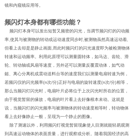
镜和内窥镜应用等。
频闪灯本身都有哪些功能？
频闪灯本身可以发出短暂又频密的闪光，当调节频闪灯的闪动频
率,使其与被测物的转动或运动速度同步时,被测物虽然高速运动着,
但看上去却是是静止画面,而此时频闪灯的闪光速度即为被检测物体
转速和运动频率。利用此原理可以测量圆转体，如马达、齿轮、滑
轮、转动轴或风扇等速度，另外还可以测量反覆震动体，如气动
鎚、离心分离机或震动送料台等的速度我们以测量电扇转速为例，
若频闪仪的闪光频率(n次/分)正好与电扇的旋转速度(n次/分)相等，
那么当频闪灯闪光时，电扇叶片必将位于上次闪光时所在的位置，
由于视觉暂留的缘故，电扇的叶片看上去好像根本未动。这就是
说，当频闪灯的闪光频率与被测物体的转动速度相等时，转动物体
看上去好像静止一般，呈现为一个静止的图像。
除了测速以外，利用频闪灯视觉暂留现象使人目测就能轻易观测
到高速运动物体的表面质量，进行观察或分析。随着我国经济的高