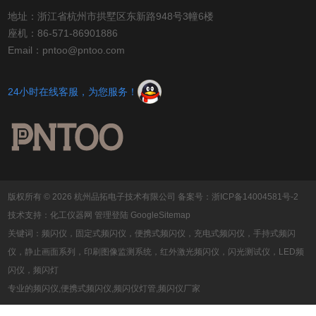
地址：浙江省杭州市拱墅区东新路948号3幢6楼
座机：86-571-86901886
Email：pntoo@pntoo.com
24小时在线客服，为您服务！
版权所有 © 2026 杭州品拓电子技术有限公司
备案号：浙ICP备14004581号-2
技术支持：
化工仪器网
管理登陆
GoogleSitemap
关键词：频闪仪，固定式频闪仪，便携式频闪仪，充电式频闪仪，手持式频闪
仪，静止画面系列，印刷图像监测系统，红外激光频闪仪，闪光测试仪，LED频
闪仪，频闪灯
专业的频闪仪,便携式频闪仪,频闪仪灯管,频闪仪厂家