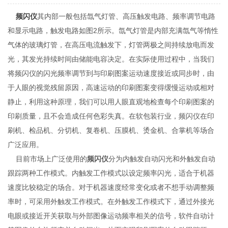
频闪仪
其内部一般包括氙气灯管、高压触发电路、频率调节电路
和显示电路，触发电路如图2所示。氙气灯管是内部充满氙气等惰性
气体的玻璃灯管，在高压电流触发下，灯管两极之间持续放电而发
光，其发光持续时间由储能电容决定。在实际使用过程中，当我们
将频闪仪的闪光频率调节到与印刷图案运动速度接近或同步时，由
于人眼的视觉残留原因，高速运动的印刷图案变得缓慢运动或相对
静止，利用这种原理，我们可以用人眼直观地检查每个印刷图案的
印刷质量，且不会造成任何色彩失真。在软包装行业，频闪仪在印
刷机、检品机、分切机、复卷机、压膜机、烫金机、合掌机等场合
广泛应用。
目前市场上广泛使用的
频闪仪
分为内触发自动闪光和外触发自动
跟踪两种工作模式。内触发工作模式以设定频率闪光，适合于机器
速度比较稳定的场合。对于机器速度经常变化或者不想手动调整频
率时，可采用外触发工作模式。在外触发工作模式下，通过外接光
电眼或接近开关获取与外部图像运动频率相关的信号，软件自动计