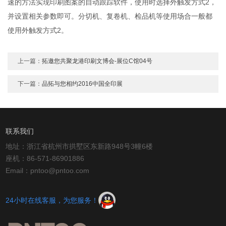
速的方法实现印刷图案的自动跟踪软件，使用时选择外触发方式2，
并设置相关参数即可。分切机、复卷机、检品机等使用场合一般都
使用外触发方式2。
上一篇：
拓邀您共聚龙港印刷文博会-展位C馆04号
下一篇：
品拓与您相约2016中国全印展
联系我们
地址：浙江省杭州市拱墅区东新路948号3幢6楼
座机：86-571-86901886
Email：pntoo@pntoo.com
24小时在线客服，为您服务！