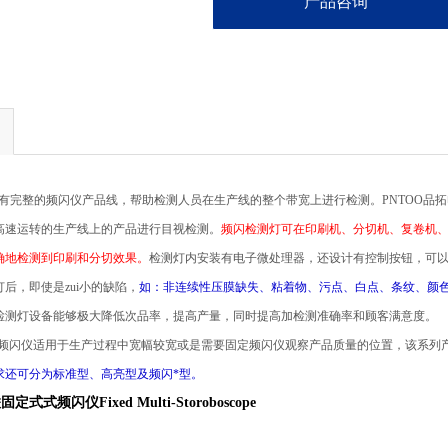
产品咨询
有完整的
频闪仪产品线，帮助检测人员在生产线的整个带宽上进行检测。
PNTOO品
高速运转的生产线上的产品进行目视检测。
频闪检测灯可在印刷机、分切机、复卷机
确地检测到印刷和
分
切效果。
检测灯内安装有电子微处理器，还设计有控制按钮，可
后，即使是zui小的缺陷，
如：非连续性压膜缺失、粘着物、污点、白点、条纹、颜
检测灯设备能够极大降低次品率，提高产量，同时提高加检测准确率和顾客满意度
。
频闪仪适用于生产过程中宽幅较宽或是需要固定频闪仪观察产品质量的位置，该系列
求还可分为标准型、高亮型及频闪*型。
定式式频闪仪Fixed Multi-Storoboscope