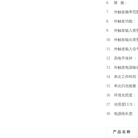
6.
限 频： 5
7.
外触发频率范围：
8.
外触发功能
9.
外触发输入类
10.
外触发输出类
11.
外触发输入信号
12.
高电平保持 ：
13.
外触发电源输出
14.
单次工作时
15.
单次闪光能量： 0.
16.
环境光照度：
17.
光照度LUX： 7
18.
电源线长度
产 品 名 称