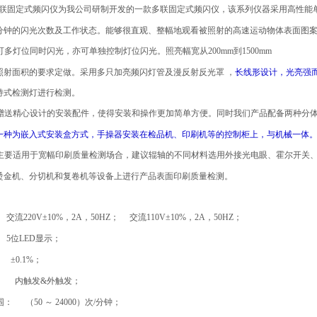
联固定式频闪仪为我公司研制开发的一款多联固定式频闪仪，该系列仪器采用高性能
分钟的闪光次数及工作状态。能够很直观、整幅地观看被照射的高速运动物体表面图
多灯位同时闪光，亦可单独控制灯位闪光。照亮幅宽从200mm到1500mm
照射面积的要求定做。采用多只加亮频闪灯管及漫反射反光罩 ，
长线形设计，光亮强
持式检测灯进行检测。
赠送精心设计的安装配件，使得安装和操作更加简单方便。同时我们产品配备两种分
一种为嵌入式安装盒方式，手操器安装在检品机、印刷机等的控制柜上，与机械一体
主要适用于宽幅印刷质量检测场合，建议辊轴的不同材料选用外接光电眼、霍尔开关
烫金机、分切机和复卷机等设备上进行产品表面印刷质量检测。
220V±10%，2A，50HZ；
交流110V±10%，2A，50HZ；
位LED显示；
±0.1%；
 内触发&外触发；
 （50 ～ 24000）次/分钟；