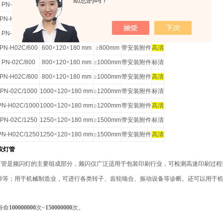
助您的吗？
PN-02C/350
350
×
120
×
180 mm
≥
500mm
带安装附件
标清
PN-H02C/350
350
×
120
×
180 mm
≥
500mm
带安装附件
高清
PN-02C/600
600
×
120
×
180 mm
≥
800mm
带安装附件
标清
PN-H02C/600
600
×
120
×
180 mm
≥
800mm
带安装附件
高清
PN-02C/800
800
×
120
×
180 mm
≥
1000mm
带安装附件
标清
PN-H02C/800
800
×
120
×
180 mm
≥
1000mm
带安装附件
高清
PN-02C/1000
1000
×
120
×
180 mm
≥
1200mm
带安装附件
标清
PN-H02C/1000
1000
×
120
×
180 mm
≥
1200mm
带安装附件
高清
PN-02C/1250
1250
×
120
×
180 mm
≥
1500mm
带安装附件
标清
PN-H02C/1250
1250
×
120
×
180 mm
≥
1500mm
带安装附件
高清
闪仪灯管
灯管是频闪灯的主要组成部分，频闪仪广泛适用于包装印刷行业，可检测高速印刷过程
纱等；用于机械制造业，可进行各类转子、齿轮啮合、振动设备等诊断。还可以用于
寿命
100000000
次~
150000000
次。