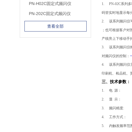
PN-H02C固定式频闪仪
1.
PN-02C
系列多
码管实时地显示每
PN-202C固定式频闪仪
2.
该系列频闪仪可
查看全部
；也可根据客户对
产线旁上下移动手
3.
该系列频闪仪
对频闪仪的控制：
4.
该系列频闪仪
印刷机、检品机、
三、技术参数：
1.
电 源： 交流
2.
显 示： 5
3.
频闪精度: 
4.
工作方式：
5.
内触发频率范围：