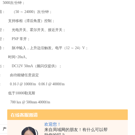
000次/分钟；
 （50 ～ 24000）次/分钟；
： 支持移相（滞后角度）控制；
型： 光电开关、霍尔开关、接近开关；
型： PNP 常开；
： 脉冲输入，上升边沿触发。电平（12 ～ 24）V；
 时间>20uA。
： DC12V 50mA（频闪仪提供）；
间： 由功能键任意设定
16 J @ 1000f/m 0.06 J @ 4000f/m
 低于10000勒克斯
00 lux @ 500mm 4000f/m
: 3m
欢迎您！
产 品 型 号
仪器外形尺寸
照射幅宽
备 注
来自局域网的朋友！有什么可以帮