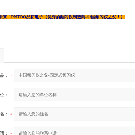
未来！PNTOO品拓电子【优秀的频闪仪制造商-中国频闪仪之父！】
品：
位：
名：
话：