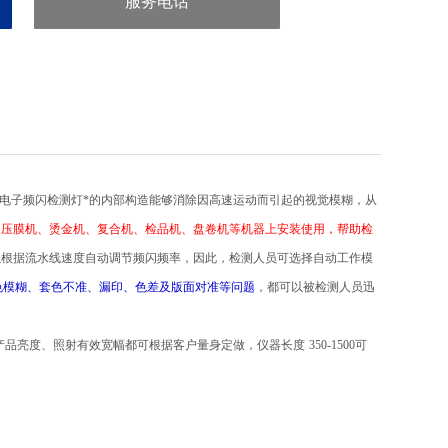
服务电话
：86-571-86901886
拓电子
频闪检测灯*的内部构造能够消除因高速运动而引起的视觉模糊，从
、压膜机
、烫金机、
复合机、检品机、盘卷机等机器上安装使用，帮助检
以根据流水线速度自动调节频闪频率，因此，检测人员可选择自动工作模
色模糊、套色不准、漏印、色差及版面对准等问题
，都可以被检测人员迅
产品亮度、照射有效宽幅都可根据客户量身定做，仪器长度
350-1500
可