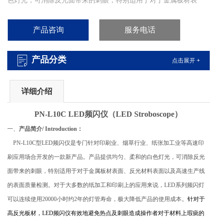
色灯光，可消除反光面带来的刺眼，特别适用于对于金属板材表
面、反光材料表面以及高速生产线的表面质量检测。对于大多数的
纸加工和印刷上的应用来说，LED系列频闪灯可以连续使用20000小
产品咨询
服务电话
时约2年的灯管寿命，极大降低产品的使用成本。
产品分类
点击展开 +
详细介绍
PN-
L10C
LED
频闪仪
（
LED
Stroboscope
）
一、
产品简介/ Introduction：
PN-L10C
型LED频闪仪是专门针对印刷业、烟草行业、纸张加工业等高速印
刷应用场合开发的一款新产品。产品提供均匀、柔和的白色灯光，可消除反光
面带来的刺眼，特别适用于对于金属板材表面、反光材料表面以及高速生产线
的表面质量检测。对于大多数的纸加工和印刷上的应用来说，LED系列频闪灯
可以连续使用20000小时约2年的灯管寿命，极大降低产品的使用成本。
针对于
高反光板材，
LED
频闪仪有效地避免热点及刺眼造成操作者对于材料上瑕疵的