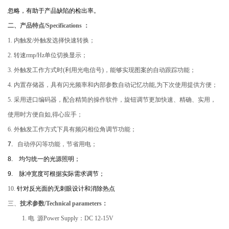
忽略，有助于产品缺陷的检出率。
二、产品特点/Specifications ：
1.
内触发/外触发选择快速转换；
2.
转速rmp/Hz单位切换显示；
3.
外触发工作方式时(利用光电信号)，能够实现图案的自动跟踪功能；
4.
内置存储器，具有闪光频率和内部参数自动记忆功能,为下次使用提供方便；
5.
采用进口编码器，配合精简的操作软件，旋钮调节更加快速、精确、实用，
使用时方便自如,得心应手；
6.
外触发工作方式下具有频闪相位角调节功能；
7.
自动停闪等功能，节省用电；
8.
均匀统一的光源照明；
9.
脉冲宽度可根据实际需求调节；
10.
针对反光面的无刺眼设计和消除热点
三、
技术参数/Technical parameters：
1.
电 源Power Supply：DC 12-15V