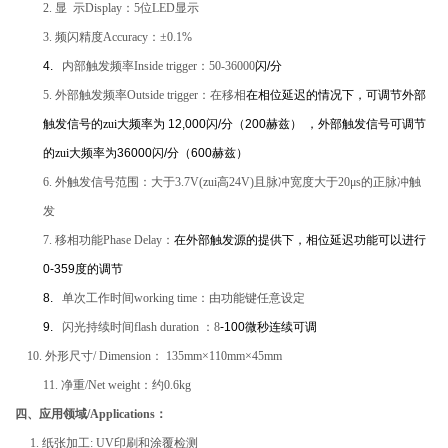
2.
显 示Display：5位LED显示
3.
频闪精度Accuracy：±0.1%
4.
内部触发频率Inside trigger：50-36000
闪
/
分
5.
外部触发频率Outside trigger：在移相
在相位延迟的情况下，可调节外部
触发信号的zui大频率为
12,000
闪
/
分（
200
赫兹）
，外部触发信号可调节
的zui大频率为
36000
闪
/
分（
600
赫兹）
6.
外触发信号范围：大于3.7V(zui高24V)且脉冲宽度大于20μs的正脉冲触
发
7.
移相功能Phase Delay：
在外部触发源的提供下，相位延迟功能可以进行
0-359
度的调节
8.
单次工作时间working time：由功能键任意设定
9.
闪光持续时间flash duration ：8
-100
微秒连续可调
10.
外形尺寸/ Dimension： 135mm×110mm×45mm
11.
净重/Net weight：约0.6kg
四、应用领域/Applications：
1.
纸张加工: UV印刷和涂覆检测