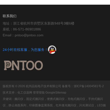
联系我们
地址：浙江省杭州市拱墅区东新路948号3幢6楼
座机：86-571-86901886
Email：pntoo@pntoo.com
24小时在线客服，为您服务！
版权所有 © 2026 杭州品拓电子技术有限公司
备案号：浙ICP备14004581号-2
技术支持：
化工仪器网
管理登陆
GoogleSitemap
关键词：频闪仪，固定式频闪仪，便携式频闪仪，充电式频闪仪，手持式频闪
仪，静止画面系列，印刷图像监测系统，红外激光频闪仪，闪光测试仪，LED频