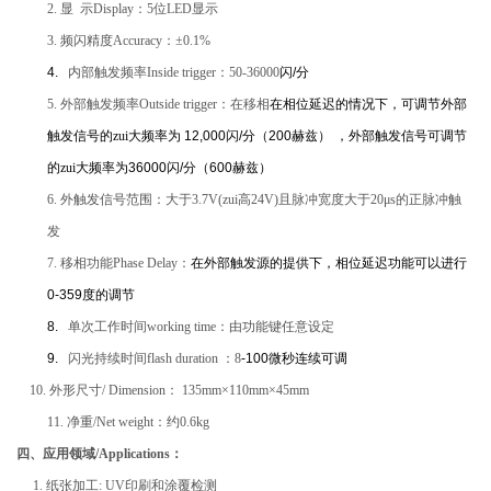
2.
显 示Display：5位LED显示
3.
频闪精度Accuracy：±0.1%
4.
内部触发频率Inside trigger：50-36000
闪
/
分
5.
外部触发频率Outside trigger：在移相
在相位延迟的情况下，可调节外部
触发信号的zui大频率为
12,000
闪
/
分（
200
赫兹）
，外部触发信号可调节
的zui大频率为
36000
闪
/
分（
600
赫兹）
6.
外触发信号范围：大于3.7V(zui高24V)且脉冲宽度大于20μs的正脉冲触
发
7.
移相功能Phase Delay：
在外部触发源的提供下，相位延迟功能可以进行
0-359
度的调节
8.
单次工作时间working time：由功能键任意设定
9.
闪光持续时间flash duration ：8
-100
微秒连续可调
10.
外形尺寸/ Dimension： 135mm×110mm×45mm
11.
净重/Net weight：约0.6kg
四、应用领域/Applications：
1.
纸张加工: UV印刷和涂覆检测