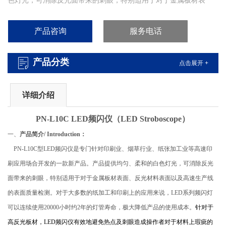
色灯光，可消除反光面带来的刺眼，特别适用于对于金属板材表
面、反光材料表面以及高速生产线的表面质量检测。对于大多数的
纸加工和印刷上的应用来说，LED系列频闪灯可以连续使用20000小
产品咨询
服务电话
时约2年的灯管寿命，极大降低产品的使用成本。
产品分类
点击展开 +
详细介绍
PN-
L10C
LED
频闪仪
（
LED
Stroboscope
）
一、
产品简介/ Introduction：
PN-L10C
型LED频闪仪是专门针对印刷业、烟草行业、纸张加工业等高速印
刷应用场合开发的一款新产品。产品提供均匀、柔和的白色灯光，可消除反光
面带来的刺眼，特别适用于对于金属板材表面、反光材料表面以及高速生产线
的表面质量检测。对于大多数的纸加工和印刷上的应用来说，LED系列频闪灯
可以连续使用20000小时约2年的灯管寿命，极大降低产品的使用成本。
针对于
高反光板材，
LED
频闪仪有效地避免热点及刺眼造成操作者对于材料上瑕疵的