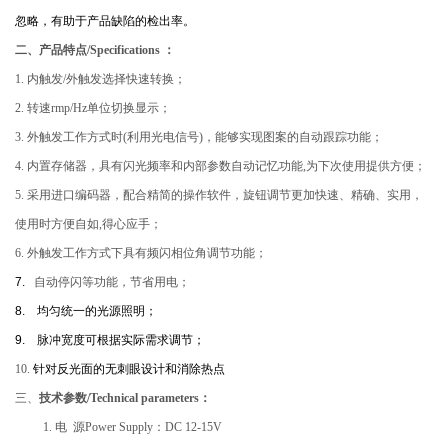
忽略，有助于产品缺陷的检出率。
二、产品特点/Specifications ：
1.
内触发/外触发选择快速转换；
2.
转速rmp/Hz单位切换显示；
3.
外触发工作方式时(利用光电信号)，能够实现图案的自动跟踪功能；
4.
内置存储器，具有闪光频率和内部参数自动记忆功能,为下次使用提供方便；
5.
采用进口编码器，配合精简的操作软件，旋钮调节更加快速、精确、实用，
使用时方便自如,得心应手；
6.
外触发工作方式下具有频闪相位角调节功能；
7.
自动停闪等功能，节省用电；
8.
均匀统一的光源照明；
9.
脉冲宽度可根据实际需求调节；
10.
针对反光面的无刺眼设计和消除热点
三、
技术参数/Technical parameters：
1.
电 源Power Supply：DC 12-15V