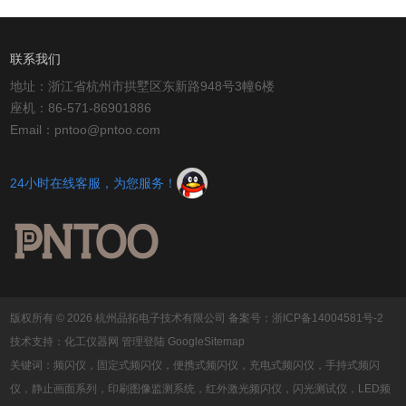
联系我们
地址：浙江省杭州市拱墅区东新路948号3幢6楼
座机：86-571-86901886
Email：pntoo@pntoo.com
24小时在线客服，为您服务！
版权所有 © 2026 杭州品拓电子技术有限公司
备案号：浙ICP备14004581号-2
技术支持：
化工仪器网
管理登陆
GoogleSitemap
关键词：频闪仪，固定式频闪仪，便携式频闪仪，充电式频闪仪，手持式频闪
仪，静止画面系列，印刷图像监测系统，红外激光频闪仪，闪光测试仪，LED频