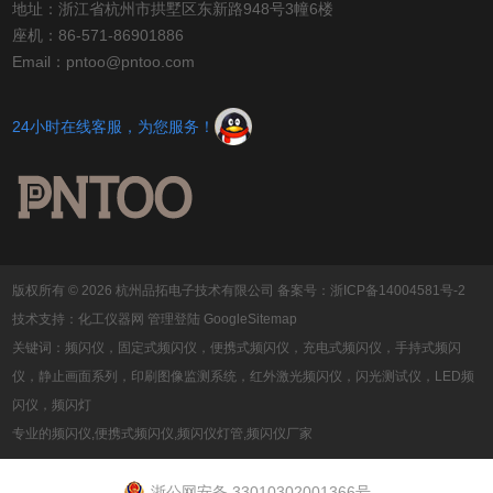
地址：浙江省杭州市拱墅区东新路948号3幢6楼
座机：86-571-86901886
Email：pntoo@pntoo.com
24小时在线客服，为您服务！
版权所有 © 2026 杭州品拓电子技术有限公司
备案号：浙ICP备14004581号-2
技术支持：
化工仪器网
管理登陆
GoogleSitemap
关键词：频闪仪，固定式频闪仪，便携式频闪仪，充电式频闪仪，手持式频闪
仪，静止画面系列，印刷图像监测系统，红外激光频闪仪，闪光测试仪，LED频
闪仪，频闪灯
专业的频闪仪,便携式频闪仪,频闪仪灯管,频闪仪厂家
浙公网安备 33010302001366号