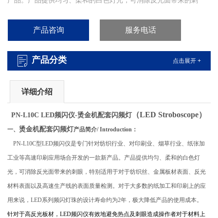
产品。产品提供均匀、柔和的白色灯光，可消除反光面带来的刺
眼，特别适用于对于纺织丝、金属板材表面、反光材料表面以及高
速生产线的表面质量检测。
产品咨询
服务电话
产品分类
点击展开 +
详细介绍
（
LED
Stroboscope
）
烫金机配套闪频灯
PN-L10C
LED频闪仪-
烫金机配套闪频灯
一、
产品简介/ Introduction：
PN-L10C
型LED频闪仪是专门针对纺织行业、对印刷业、烟草行业、纸张加
工业等高速印刷应用场合开发的一款新产品。产品提供均匀、柔和的白色灯
光，可消除反光面带来的刺眼，特别适用于对于纺织丝、金属板材表面、反光
材料表面以及高速生产线的表面质量检测。对于大多数的纸加工和印刷上的应
用来说，LED系列频闪灯珠的设计寿命约为2年，极大降低产品的使用成本。
针对于高反光板材，
LED
频闪仪有效地避免热点及刺眼造成操作者对于材料上