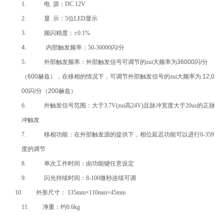
1.
电 源：DC 12V
2.
显 示：5位LED显示
3.
频闪精度：±0.1%
4.
内部触发频率：50-36000闪
/
分
5.
外部触发频率：外部触发信号可调节的zui大频率为
36000
闪
/
分
（
600
赫兹），在移相的情况下，可调节外部触发信号的zui大频率为
12,0
00
闪
/
分（
200
赫兹）
6.
外触发信号范围：大于3.7V(zui高24V)且脉冲宽度大于20us的正脉
冲触发
7.
移相功能：在外部触发源的提供下，相位延迟功能可以进行0-359
度的调节
8. 单次工作时间：由功能键任意设定
9. 闪光持续时间：8-100微秒连续可调
10.
外形尺寸： 135mm×110mm×45mm
11.
净重：约0.6kg