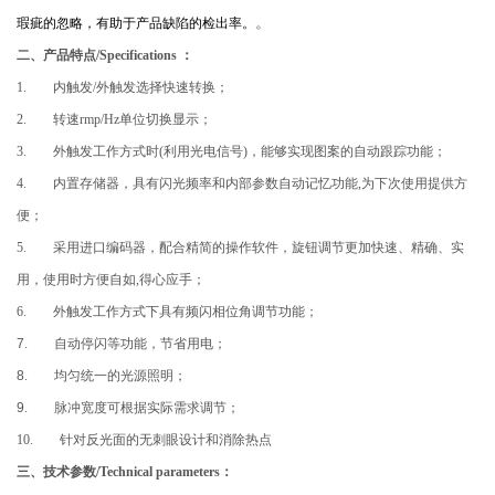
。
瑕疵的忽略，有助于产品缺陷的检出率。
二、
产品特点/Specifications ：
1.
内触发/外触发选择快速转换；
2.
转速rmp/Hz单位切换显示；
3.
外触发工作方式时(利用光电信号)，能够实现图案的自动跟踪功能；
4.
内置存储器，具有闪光频率和内部参数自动记忆功能,为下次使用提供方
便；
5.
采用进口编码器，配合精简的操作软件，旋钮调节更加快速、精确、实
用，使用时方便自如,得心应手；
6.
外触发工作方式下具有频闪相位角调节功能；
7
.
自动停闪等功能，节省用电；
8
.
均匀统一的光源照明；
9
.
脉冲宽度可根据实际需求调节；
10
.
针对反光面的无刺眼设计和消除热点
三、
技术参数/Technical parameters：