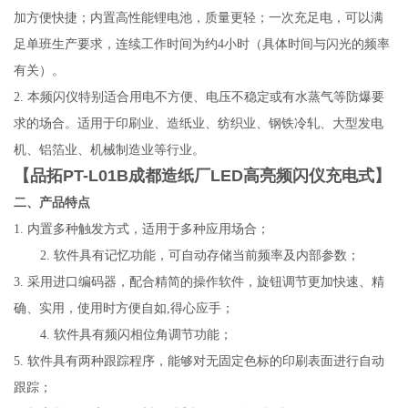
加方便快捷；内置高性能锂电池，质量更轻；一次充足电，可以满
足单班生产要求，连续工作时间为约4小时（具体时间与闪光的频率
有关）。
2. 本频闪仪特别适合用电不方便、电压不稳定或有水蒸气等防爆要
求的场合。适用于印刷业、造纸业、纺织业、钢铁冷轧、大型发电
机、铝箔业、机械制造业等行业。
【
品拓PT-L01B成都造纸厂LED高亮频闪仪充电式
】
二、产品特点
1.
内置多种触发方式，适用于多种应用场合；
2.
软件具有记忆功能，可自动存储当前频率及内部参数；
3.
采用进口编码器，配合精简的操作软件，旋钮调节更加快速、精
确、实用，使用时方便自如
,
得心应手；
4.
软件具有频闪相位角调节功能；
5.
软件具有两种跟踪程序，能够对无固定色标的印刷表面进行自动
跟踪；