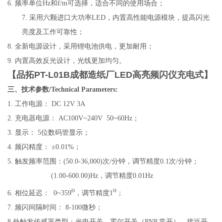
6.
频率单位
Hz
和
f/m
可选择，适合不同的使用场合；
7.
采用六颗进口大功率
LED
，内置高性能电源模块，提高闪光
亮度及工作可靠性；
8.
全新电源设计，采用锂电池供电，更加耐用；
9.
内置高效反光设计，光线更加均匀。
【
品拓PT-L01B成都造纸厂LED高亮频闪仪充电式
】
三、技术参数/Technical Parameters:
1.
工作电源：
DC 12V 3A
2.
充电器电源：
AC100V~240V 50~60Hz；
3.
显示：
5位数码管显示；
4.
频闪精度：
±
0.
0
1%
；
5.
触发频率范围：(50.0-36,000)次/分钟，调节精度0.1次/分钟；
(1.00-600.00)Hz，调节精度0.01Hz
o
o
6.
相位延迟：
0~359
，调节精度1
；
7.
频闪间隔时间： 8-100微秒；
8.
外触发传感器类型：光电开关、霍尔开关（PNP 常开）、接近开