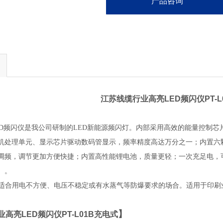
产品咨询
江苏线缆行业高亮LED频闪仪PT-L
1B型LED频闪仪是我公司研制的LED新能源频闪灯。内部采用高效的能量
机处理单元、显示芯片驱动数码管显示，频率精度高达万分之一；内置六
调频，调节更加方便快捷；内置高性能锂电池，质量更轻；一次充足电，
）。
特别适合用电不方便、电压不稳定或有水蒸气等防爆要求的场合。适用于印
】
高亮LED频闪仪PT-L01B充电式