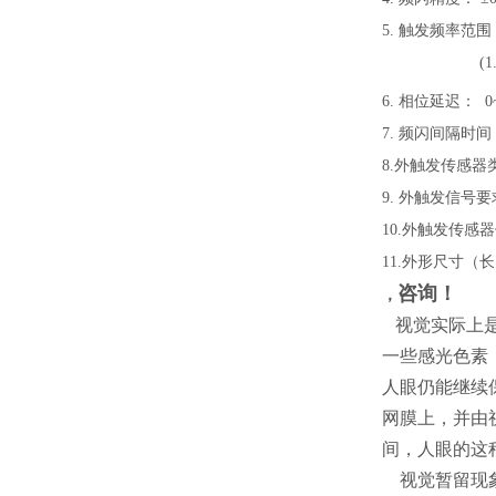
5.
触发频率范围：(5
(1
6.
相位延迟：
0
7.
频闪间隔时间： 
8.
外触发传感器类
9.
外触发信号要求：
10.
外触发传感器供
11.
外形尺寸（长×宽
咨询！
，
视觉实际上是
一些感光色素
人眼仍能继续
网膜上，并由
间，人眼的这
视觉暂留现象