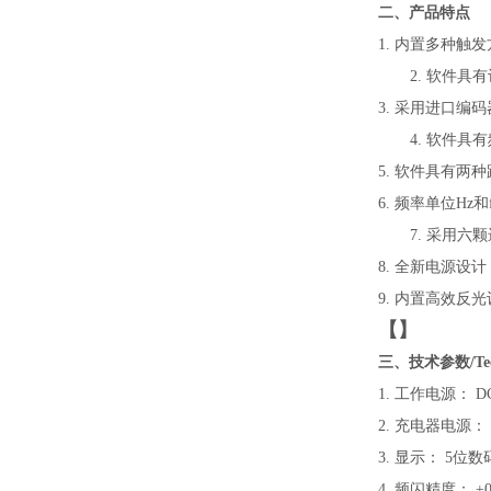
二、产品特点
1.
内置多种触发
2.
软件具有
3.
采用进口编码
4.
软件具有
5.
软件具有两种
6.
频率单位
Hz
和
7.
采用六颗
8.
全新电源设计
9.
内置高效反光
【
】
三、技术参数/Techn
1.
工作电源：
D
2.
充电器电源：
3.
显示：
5位数
4.
频闪精度：
±
0