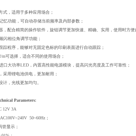
方式，适用于多种应用场合；
记忆功能，可自动存储当前频率及内部参数；
器，配合精简的操作软件，旋钮调节更加快速、精确、实用，使用时方便
频闪相位角调节功能；
跟踪程序，能够对无固定色标的印刷表面进行自动跟踪；
f/m
可选择，适合不同的使用场合；
进口大功率
LED
，内置高性能电源模块，提高闪光亮度及工作可靠性；
，采用锂电池供电，更加耐用；
设计，光线更加均匀。
ical Parameters:
C 12V 3A
AC100V~240V 50~60Hz；
码管显示；
.
0
1%
；