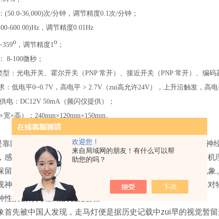
0.0-36,000)次/分钟，调节精度0.1次/分钟；
.00-600.00)Hz，调节精度0.01Hz
o
o
~359
，调节精度1
；
8-100微秒；
型：光电开关、霍尔开关（PNP 常开）、接近开关（PNP 常开）、编码
低电平0~0.7V，高电平 > 2.7V（zui高允许24V），上升沿触发，高电平
电：DC12V 50mA（频闪仪提供）；
×高）：240mm×120mm×150mm。
欢迎您！
靠眼睛的晶状体成像，感光细胞感光，并且将光信号转换为神
来自局域网的朋友！有什么可以帮
，感光色素的形成是需要一定时间的，这就形成了视觉暂停的机理
助您的吗？
保留其影像0.1-0.4秒左右的图像，这种现象被称为视觉暂留
视神经输入人脑，感觉到物体的像。但当物体移去时，视神经对物体的
种性质被称为“眼睛的视觉暂留”
首先被中国人发现，走马灯便是据历史记载中zui早的视觉暂留运用