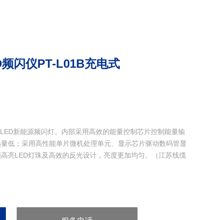
频闪仪PT-L01B充电式
研制的LED新能源频闪灯。内部采用高效的能量控制芯片控制能量输
热量低；采用高性能单片微机处理单元、显示芯片驱动数码管显
高亮LED灯珠及高效的反光设计，亮度更加均匀。（江苏线缆