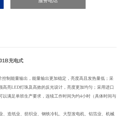
服务电话
：86-571-86901886
01B充电式
控制芯片控制能量输出，能量输出更加稳定，亮度高且发热量低；采
颗高亮LED灯珠及高效的反光设计，亮度更加均匀；采用进口
可以满足单班生产要求，连续工作时间为约4小时（具体时间与
刷业、造纸业、纺织业、钢铁冷轧、大型发电机、铝箔业、机械