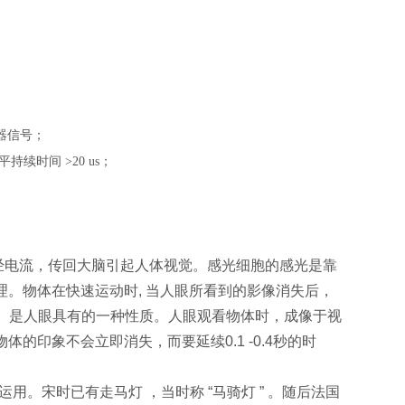
器信号；
持续时间 >20 us；
经电流，传回大脑引起人体视觉。感光细胞的感光是靠
。物体在快速运动时, 当人眼所看到的影像消失后，
现象。是人眼具有的一种性质。人眼观看物体时，成像于视
印象不会立即消失，而要延续0.1 -0.4秒的时
。宋时已有走马灯 ，当时称 “马骑灯 ” 。随后法国