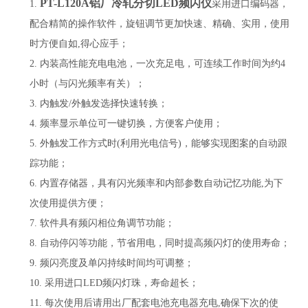
PT-L120A铝厂冷轧分切LED频闪仪
1.
采用进口编码器，
配合精简的操作软件，旋钮调节更加快速、精确、实用，使用
时方便自如,得心应手；
2.
内装高性能充电电池，一次充足电，可连续工作时间为约4
小时（与闪光频率有关）；
3.
内触发/外触发选择快速转换；
4.
频率显示单位可一键切换，方便客户使用；
5.
外触发工作方式时(利用光电信号)，能够实现图案的自动跟
踪功能；
6.
内置存储器，具有闪光频率和内部参数自动记忆功能,为下
次使用提供方便；
7.
软件具有频闪相位角调节功能；
8.
自动停闪等功能，节省用电，同时提高频闪灯的使用寿命；
9.
频闪亮度及单闪持续时间均可调整；
10.
采用进口LED频闪灯珠，寿命超长；
11.
每次使用后请用出厂配套电池充电器充电,确保下次的使