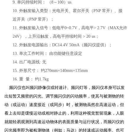
9.
单闪持续时间：
（8～100）us
10.
外触发输入类型：光电开关、霍尔开关（PNP 常开）、接
近开关（PNP 常开）；
11.
外触发输入信号：低电平0~0.7V，高电平> 2.7V（MAX允许
24V），上升沿触发，高电平持续时间 > 20 us；
12.
外触发电源输出：DC14.4V 50mA（频闪仪提供）；
13.
单次工作时间：
由功能键任意设定
14.
出厂电源线:
无
15.
外形尺寸：
约
2
70
mm×1
4
0mm×1
35
mm
16.
重 量：
约1.7kg
频闪仪也叫频闪静像仪或转速计、频闪灯等，频闪仪本身可以发
出短暂又频密的闪光。调节频闪仪的闪动频率，使其与被测物的转
动（或运动）速度接近（或同步）时，被测物虽然在高速运动，但
看上去却是缓慢运动或相对静止的，利用这种视觉暂留现象，人眼
就能轻易观测到高速运动物体的表面质量与运行状况，而频闪仪的
闪光频率即为被检测物体（例如：马达）的转速或运动频率。也可