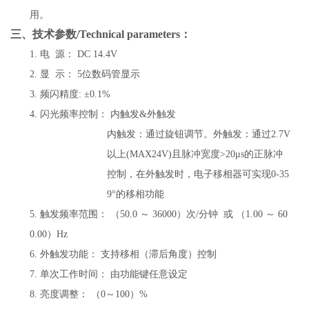
用。
三、技术参数/Technical parameters：
1.
电 源：
DC 14.4V
2.
显 示：
5位数码管显示
3.
频闪精度:
±0.1%
4.
闪光频率控制：
内触发&外触发
内触发：通过旋钮调节。外触发：通过2.7V
以上(MAX24V)且脉冲宽度
>
20
μs
的正脉冲
控制，在外触发时，电子移相器可实现0-35
9°的移相功能
5.
触发频率范围：
（50.0 ～ 36000）次/分钟 或 （1.00 ～ 60
0.00）Hz
6.
外触发功能：
支持移相（滞后角度）控制
7.
单次工作时间：
由功能键任意设定
8.
亮度调整：
（0～100）%