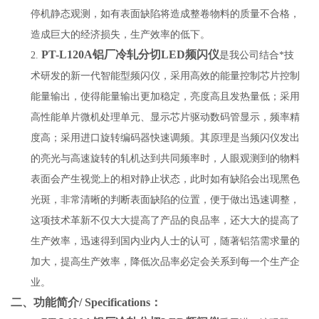
停机静态观测，如有表面缺陷将造成整卷物料的质量不合格，
造成巨大的经济损失，生产效率的低下。
PT-L120A铝厂冷轧分切LED频闪仪
2.
是我公司结合*技
术研发的新一代智能型频闪仪，采用高效的能量控制芯片控制
能量输出，使得能量输出更加稳定，亮度高且发热量低；采用
高性能单片微机处理单元、显示芯片驱动数码管显示，频率精
度高；采用进口旋转编码器快速调频。其原理是当频闪仪发出
的亮光与高速旋转的轧机达到共同频率时，人眼观测到的物料
表面会产生视觉
上的
相对静止状态，此时如有缺陷会出现黑色
光斑，非常清晰的判断表面缺陷的位置，便于做出迅速调整，
这项技术革新不仅大大提高了产品的良品率，还大大的提高了
生产效率，迅速得到国内业内人士的认可，随著铝箔需求量的
加大，提高生产效率，降低次品率必定会关系到每一个生产企
业。
二、功能简介/ Specifications：