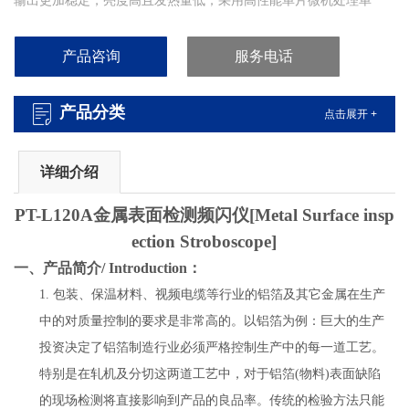
输出更加稳定，亮度高且发热量低；采用高性能单片微机处理单
元、显示芯片驱动数码管显示，频率精度高；采用进口旋转编码器
快速调频。PNTOO-PT-L120A 福建铝厂冷轧分切LED频闪仪
产品咨询
服务电话
产品分类
点击展开 +
详细介绍
PT-L120A金属
表面检测频闪仪
[Metal Surface insp
ection Stroboscope]
一、
产品简介/ Introduction：
1.
包装、保温材料、视频电缆等行业的铝箔
及其它金属
在生产
中的对质量控制的要求是非常高的。
以铝箔为例：
巨大的生产
投资决定了铝箔制造行业必须严格控制生产中的每一道工艺。
特别是在轧机及分切这两道工艺中，对于铝箔(物料)表面缺陷
的现场检测将直接影响到产品的良品率。传统的检验方法只能