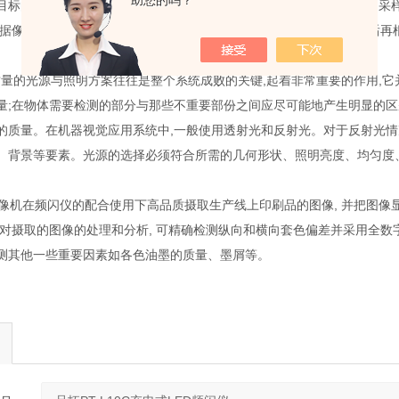
标的图像信号,而采集信号必须由频闪仪按CCD 采样频率频闪照明、采样(
根据像素分布、亮度和颜色等信息,进行各种运算来抽取目标的特征,然后再
量的光源与照明方案往往是整个系统成败的关键,起着非常重要的作用,
量;在物体需要检测的部分与那些不重要部份之间应尽可能地产生明显的区别
的质量。在机器视觉应用系统中,一般使用透射光和反射光。对于反射光情
、背景等要素。光源的选择必须符合所需的几何形状、照明亮度、均匀度
机在频闪仪的配合使用下高品质摄取生产线上印刷品的图像, 并把图像显示
过对摄取的图像的处理和分析, 可精确检测纵向和横向套色偏差并采用全数字
测其他一些重要因素如各色油墨的质量、墨屑等。