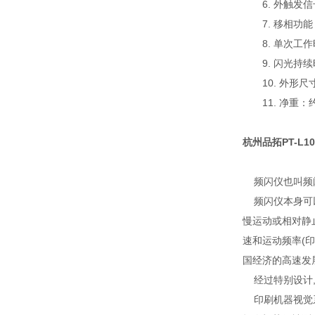
6. 外触发
7. 移相
8. 单次
9. 闪光持
10. 外形尺
11. 净重：
杭州
品拓PT-L
频闪仪也叫频闪
频闪仪本身可以
慢运动或相对静
速和运动频率(
国经济的高速发
经过特别设计,
印刷机器视觉系