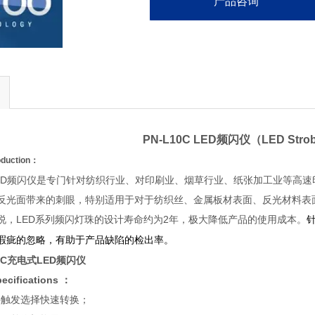
产品咨询
PN-
L10
C
LED
频闪仪
（
LED
Stro
duction：
C型LED频闪仪是专门针对纺织行业、对印刷业、烟草行业、纸张加工业等
反光面带来的刺眼，特别适用于对于纺织丝、金属板材表面、反光材料表
说，LED系列频闪灯珠的设计寿命约为2年，极大降低产品的使用成本。
，有助于产品缺陷的检出率。
瑕疵的忽略
10C充电式LED频闪仪
ifications ：
/外触发选择快速转换；