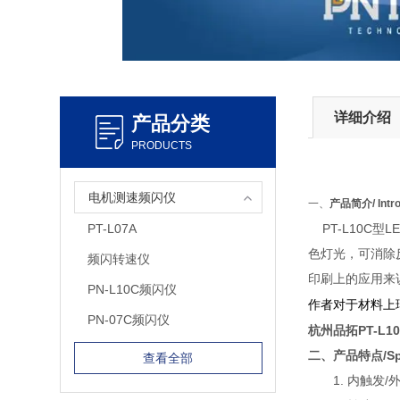
详细介绍
产品分类
PRODUCTS
电机测速频闪仪
一、
产品简介/ Intro
PT-L07A
PT-L10
色灯光，可消除
频闪转速仪
印刷上的应用来
PN-L10C频闪仪
作者对于材料上
PN-07C频闪仪
杭州
品拓PT-L
二、产品特点/Spec
查看全部
1. 内触发