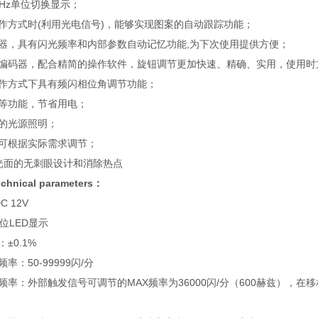
mp/Hz单位切换显示；
发工作方式时(利用光电信号)，能够实现图案的自动跟踪功能；
存储器，具有闪光频率和内部参数自动记忆功能,为下次使用提供方便；
进口编码器，配合精简的操作软件，旋钮调节更加快速、精确、实用，使用时
发工作方式下具有频闪相位角调节功能；
闪等功能，节省用电；
一的光源照明
；
度可根据实际需求调节
；
反光面的无刺眼设计
和
消除热点
hnical parameters：
C 12V
5位LED显示
：±0.1%
频率：50-99999
闪/分
发频率：
外部触发信号可调节的MAX频率为
36
000闪/分（
600
赫兹）
，在移
）