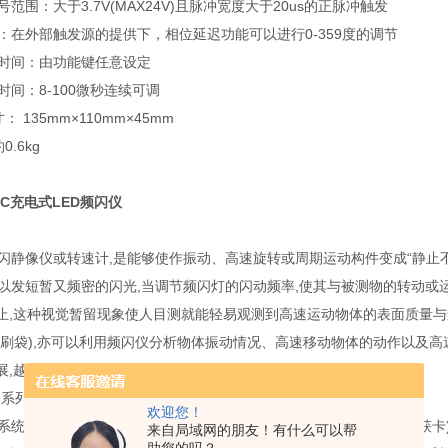
信号范围：大于3.7V(MAX24V)且脉冲宽度大于20us的正脉冲触发
功能：在外部触发源的提供下，相位延迟功能可以进行0-359度的调节
工作时间：由功能键任意设定
续时间：8-100微秒连续可调
寸： 135mm×110mm×45mm
约0.6kg
10C充电式LED频闪仪
静像仪或转速计,是能够使作振动、高速旋转或周期运动构件变成“静止
发短暂又频密的闪光,当调节频闪灯的闪动频率,使其与被测物的转动或运
止,这种视觉暂留现象使人目测就能轻易观测到高速运动物体的表面质量与运
印刷袋),亦可以利用频闪仪分析物体振动情况、高速移动物体的动作以及
展,越来越多的行业开始使用频闪仪来帮助解决产品质量检验问题。
系列化的频闪仪主要技术指标如下:
欢迎您！
统主要包括:频闪照明光源、CCD 照相机、图像处理单元(或图像捕获卡
来自局域网的朋友！有什么可以帮
助您的吗？