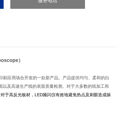
服务电话
：86-571-86901886
boscope
）
高速印刷应用场合开发的一款新产品。产品提供均匀、柔和的白
面以及高速生产线的表面质量检测。对于大多数的纸加工和
LED
针对于高反光板材，
频闪仪有效地避免热点及刺眼造成操