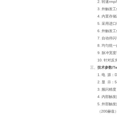
2. 转速r
3. 外触
4. 内置
5. 采用
6. 外触
7. 自动停
8. 均匀统
9. 脉冲宽
10. 针对
三、
技术参数/Tec
1. 电 源：D
2. 显 示：
3. 频闪精度
4. 内部触发
5. 外部触
（200
赫兹