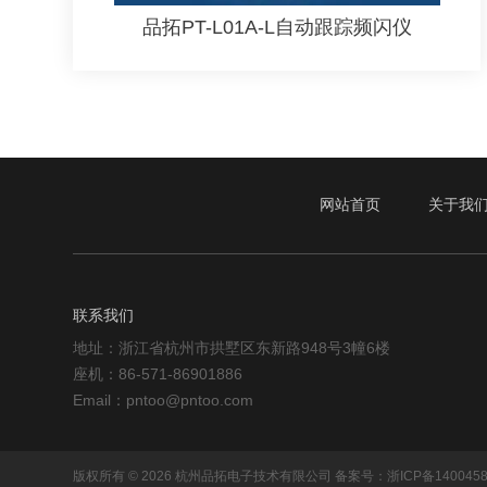
品拓PT-L01A-L自动跟踪频闪仪
网站首页
关于我
联系我们
地址：浙江省杭州市拱墅区东新路948号3幢6楼
座机：86-571-86901886
Email：pntoo@pntoo.com
版权所有 © 2026 杭州品拓电子技术有限公司
备案号：浙ICP备1400458