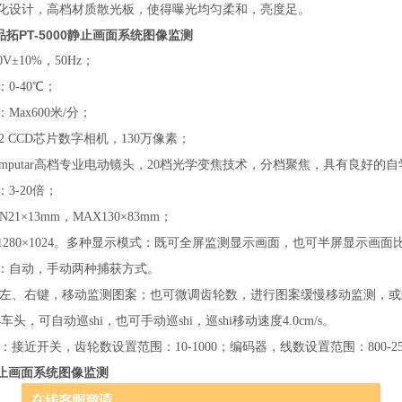
罩优化设计，高档材质散光板，使得曝光均匀柔和，亮度足。
品拓PT-5000静止画面系统图像监测
0V±10%，50Hz；
：0-40℃；
Max600米/分；
 1/2 CCD芯片数字相机，130万像素；
Computar高档专业电动镜头，20档光学变焦技术，分档聚焦，具有良好的
：3-20倍；
N21×13mm，MAX130×83mm；
率1280×1024。多种显示模式：既可全屏监测显示画面，也可半屏显示画面
式：自动，手动两种捕获方式。
下、左、右键，移动监测图案；也可微调齿轮数，进行图案缓慢移动监测，
小车头，可自动巡shi，也可手动巡shi，巡shi移动速度4.0cm/s。
：接近开关，齿轮数设置范围：10-1000；编码器，线数设置范围：800-25
止画面系统图像监测