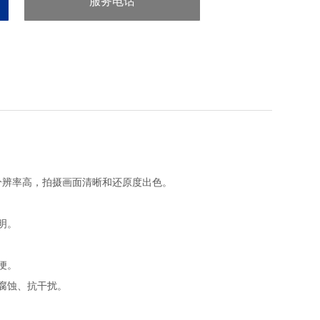
服务电话
：86-571-86901886
图像分辨率高，拍摄画面清晰和还原度出色。
明。
便。
耐腐蚀、抗干扰。