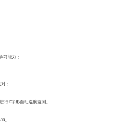
自学习能力；
比对；
或进行Z字形自动巡航监测。
00。