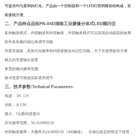
可提供均匀柔和的灯光。产品由一个控制器和一个LED灯照明模块组构成，安
装接线方便。
品拓PN-04D湖南工业摄像分体式LED频闪仪
二、产品特点
多种触发模式：内部触发和外部触发，外部触发模式可以实现自动跟踪的效果
软件具有频闪相位角调节功能
内置存储器，具有闪光频率和内部参数自动记忆功能，为下次使用提供方便
独立的亮度输出设置
更宽的频闪频率范围
脉冲宽度可根据实际需求调节
三、技术参数/Technical Parameters:
电源： DC 12V
功耗：大15W
显示：5位数码管显示
闪光频率范围：50-24,000闪/分
外部触发频率：大频率为24,000闪/分（400赫兹），在相位延迟的情况下使用，