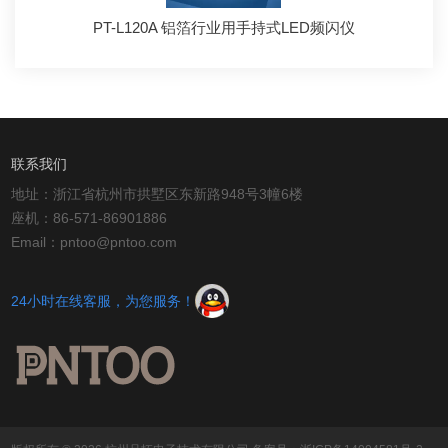
PT-L120A 铝箔行业用手持式LED频闪仪
联系我们
地址：浙江省杭州市拱墅区东新路948号3幢6楼
座机：86-571-86901886
Email：pntoo@pntoo.com
24小时在线客服，为您服务！