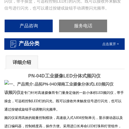
闪仪，带手操盒，可远程控制LED灯的闪光。既可以接收外来触发
信号进行闪光，也可以通过按键或旋钮手动调整闪光频率。
频闪仪采用高效的能量控制模块，高速嵌入式ARM控制单元，显示
驱动器以及进口编码器，控制精度高，操作方便。采用进口长寿命
产品咨询
服务电话
LED灯珠和灯管组件，可提供均匀柔和的灯光。（品拓PN-04D湖南
工业摄像分体式LED频闪仪）
产品分类
点击展开 +
详细介绍
PN-04D工业摄像LED分体式频闪仪
品拓PN-04D湖南工业摄像分体式LED频闪仪
一、产品简介:
该频闪仪
是专门针对高速摄像而专门量身定做的一款小体积LED
频闪仪
，带手
操盒
，
可远程控制LED灯的闪光。既可以
接
收
外来
触发信号
进行闪光
，也可以
通过按键或旋钮手动调整闪光频率
。
频闪仪采用高效的能量控制模块，高速嵌入式ARM控制单元，显示驱动器以及
进口编码器，控制精度高，操作方便。采用进口长寿命LED灯珠和灯管组件，