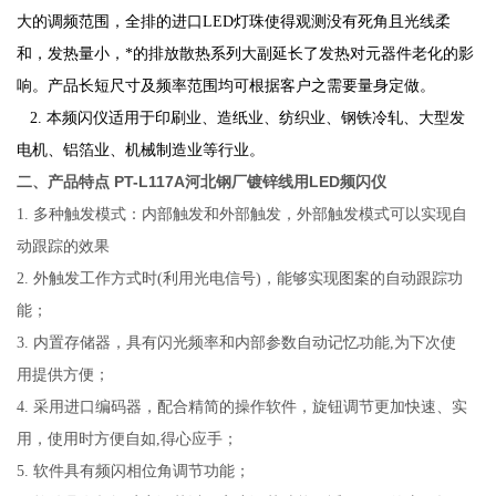
大的调频范围，全排的进口LED灯珠使得观测没有死角且光线柔
和，发热量小，*的排放散热系列大副延长了发热对元器件老化的影
响。产品长短尺寸及频率范围均可根据客户之需要量身定做。
2. 本频闪仪适用于印刷业、造纸业、纺织业、钢铁冷轧、大型发
电机、铝箔业、机械制造业等行业。
PT-L117A河北钢厂镀锌线用LED频闪仪
二、产品特点
1.
多种触发模式：内部触发和外部触发，外部触发模式可以实现自
动跟踪的效果
2.
外触发工作方式时
(
利用光电信号
)
，能够实现图案的自动跟踪功
能；
3.
内置存储器，具有闪光频率和内部参数自动记忆功能
,
为下次使
用提供方便；
4.
采用进口编码器，配合精简的操作软件，旋钮调节更加快速、实
用，使用时方便自如
,
得心应手；
5.
软件具有频闪相位角调节功能；