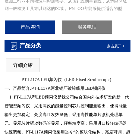
属加工行业不同领域的检测需要。从热轧线到重卷线，从危险区域
到一般检测工具难以到达的区域， PNTOO都能够提供适合的型
号，以满足顾客的需求。
PT-L117A河北钢厂镀锌线用LED频闪仪
产品咨询
服务电话
产品分类
点击展开 +
详细介绍
PT-L117A
LED
频闪仪（
LED
-Fixed
Stroboscope
）
PT-L117A河北钢厂镀锌线用LED频闪仪
一、产品简介:
1. PT-L117A型LED频闪仪是我公司结合国内外技术研发的新一代
智能型频闪仪，采用高效的能量控制芯片控制能量输出，使得能量
输出更加稳定，亮度高且发热量低；采用高性能单片微机处理单
元、显示芯片驱动数码管显示，频率精度高；采用进口旋转编码器
快速调频。PT-L117A频闪仪采用当今*的模块化结构，亮度可调，超