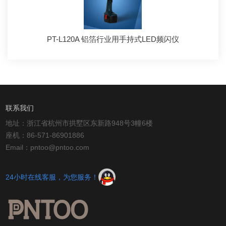
PT-L120A 铝箔行业用手持式LED频闪仪
联系我们
地址：浙江省杭州市拱墅区东新路948号3幢6楼
座机：86-571-86901886
Email：pntoo@pntoo.com
24小时在线客服，为您服务！