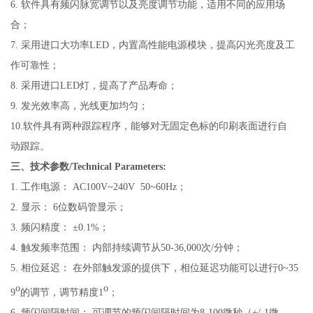
6.
软件具有频闪脉宽调节以及亮度调节功能，适用不同的应用场
合；
7.
采用进口大功率
LED
，内置高性能电源模块，提高闪光亮度及工
作可靠性；
8.
采用进口LED灯，提高了产品寿命；
9.
发光效率高，光线更加均匀；
10.
软件具有两种跟踪程序，能够对无固定色标的印刷表面进行自
动跟踪。
三、技术参数/Technical Parameters:
1.
工作电源：
AC100V~240V 50~60Hz；
2.
显示：
6位数码管显示；
3.
频闪精度：
±
0.1%
；
4.
触发频率范围：
内部持续调节从50-36,000次/分钟；
5.
相位延迟：
在外部触发源的提供下，相位延迟功能可以进行0~35
o
o
9
的调节，调节精度1
；
6.
频闪间隔时间：
可调节的频闪间隔时间为8-100微秒（+/-1微