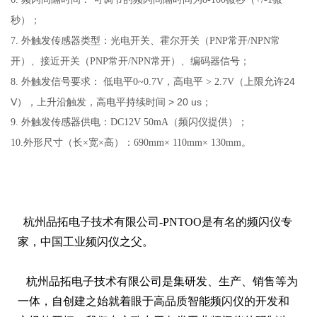
秒）；
7.
外触发传感器类型：光电开关、霍尔开关（PNP常开/NPN常
开）、接近开关（PNP常开/NPN常开）、编码器信号；
允许24
8.
外触发信号要求： 低电平0~0.7V，高电平 > 2.7V（上限
V），上升沿触发，高电平持续时间 > 20 us；
9.
外触发传感器供电：DC12V 50mA（频闪仪提供）；
10.
外形尺寸（长×宽×高）：
690mm× 110mm× 130mm
。
杭州品拓电子技术有限公司-PNTOO是有名的频闪仪专
家，中国工业频闪仪之父。
杭州品拓电子技术有限公司是集研发、生产、销售等为
一体，自创建之始就着眼于高品质智能频闪仪的开发和