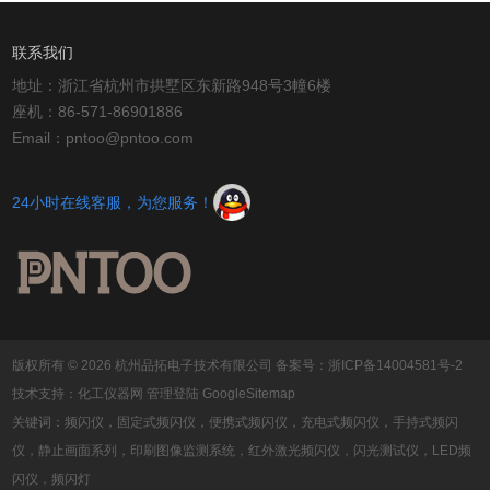
联系我们
地址：浙江省杭州市拱墅区东新路948号3幢6楼
座机：86-571-86901886
Email：pntoo@pntoo.com
24小时在线客服，为您服务！
版权所有 © 2026 杭州品拓电子技术有限公司
备案号：浙ICP备14004581号-2
技术支持：
化工仪器网
管理登陆
GoogleSitemap
关键词：频闪仪，固定式频闪仪，便携式频闪仪，充电式频闪仪，手持式频闪
仪，静止画面系列，印刷图像监测系统，红外激光频闪仪，闪光测试仪，LED频
闪仪，频闪灯