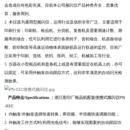
会造成任何色彩失真。目前本公司频闪仪产品种类齐全，质量优
异，服务周到。
2. 本仪器为通用型频闪仪，运用行业及场所非常广泛。主要适用于
印刷行业：印刷机、检品机、分切机、复卷机及需要测速计数、测
频率的场合，也可以利用它进行各类转子、齿轮啮合、机器振动诊
断、纺织制造等高速运动物体表面缺损及运行轨迹的监控。目前广
泛应用于印刷、造纸、纺织、医药、轻工、机械加工等行业。
3. 仪器在小型检品机和盘卷机上或是有需要固定在机器上的，亦可
以固定，可采用外触发自动跟踪方式，达到非常满意的自动闪光检
测效果。
浙江彩印厂检品机配套便携式频闪仪PN
产品特点/Specifications ：
-01C
1. 内触发/外触发选择快速转换；两倍频、半倍频快速调频功能；
2. 外触发工作方式时(利用光电信号)，能够实现图案的自动跟踪功