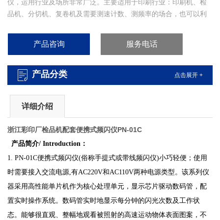
仪，运用行业及场所非常广泛。主要适用于印刷行业：印刷机、检
品机、分切机、复卷机及需要测速计数、测频率的场合，也可以利
用它进行各类转子、齿轮啮合、机器振动诊断、纺织制造等高速运
动物体表面缺损及运行轨迹的监控。目前广泛应用于印刷、造纸、
产品咨询
服务电话
纺织、医药、轻工、机械加工等行业。
产品分类
点击展开 +
详细介绍
浙江彩印厂检品机配套便携式频闪仪PN-01C
产品简介/ Introduction：
1. PN-01C便携式频闪仪(俗称手提式或带线频闪仪)小巧轻便；使用
时需要接入交流电源,有AC220V和AC110V两种电源类型。该系列仪
器采用高性能单片机作为核心处理单元，显示芯片驱动数码管，配
置实时操作系统。数码管实时地显示每分钟的闪光次数及工作状
态。能够很直观、整幅地观看被照射的高速运动物体表面图案，不