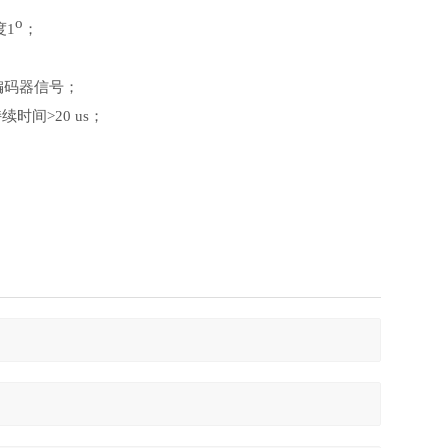
o
度1
；
编码器信号；
时间>20 us；