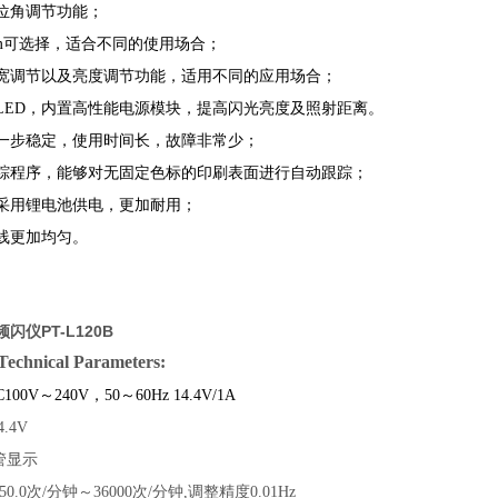
位角调节功能；
m
可选择，适合不同的使用场合；
宽调节以及亮度调节功能，适用不同的应用场合；
LED
，内置高性能电源模块，提高闪光亮度及照射距离。
一步稳定，使用时间长，故障非常少；
踪程序，能够对无固定色标的印刷表面进行自动跟踪；
采用锂电池供电，更加耐用；
线更加均匀。
闪仪PT-L120B
nical Parameters:
C100V～240V，50～60Hz
1
4.4
V/
1
A
.4V
管显示
.0次/分钟～3600
0次/分钟
,调整精度0.01Hz