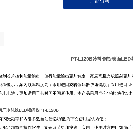
产品咨询
PT-L120B冷轧钢铁表面LE
控制芯片控制能量输出，使得能量输出更加稳定，亮度高且光线照射更加
码管显示，频闪频率精度高；采用进口旋转编码器快速调频；采用进口L
充电电池，更加适用于长时间不间断使用。本产品采用当今*的模块化结
钢厂冷轧线LED频闪仪PT-L120B
有闪光频率和内部参数自动记忆功能
,
为下次使用提供方便；
，配合精简的操作软件，旋钮调节更加快速、实用，使用时方便自如
,
得心