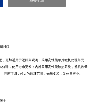
服务电话
：86-571-86901886
D频闪仪
远，更加适用于远距离观测；采用高性能单片微机处理单元、
ED灯珠，使用寿命更长；内部采用高性能散热系统，整机热量
构，亮度可调，超大的调频范围，光线柔和，发热量更小。
应手；