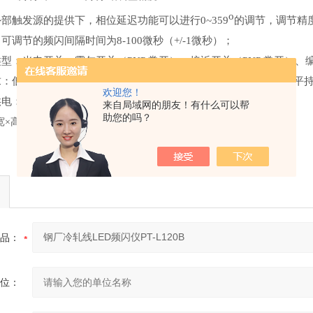
o
部触发源的提供下，相位延迟功能可以进行0~359
的调节，调节精
可调节的频闪间隔时间为8-100微秒（+/-1微秒）；
型：光电开关、霍尔开关（PNP 常开）、接近开关（PNP 常开）、
低电平0~0.7V，高电平>2.7V(允许24V），上升沿触发，高电平持续
欢迎您！
：DC12V 50mA（频闪仪提供）
来自局域网的朋友！有什么可以帮
助您的吗？
×高）： 2
70
mm×1
4
0mm×150mm
品：
位：