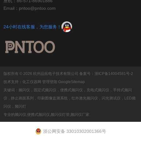
座机：86-571-86901886
Email：pntoo@pntoo.com
24小时在线客服，为您服务！
版权所有 © 2026 杭州品拓电子技术有限公司
备案号：浙ICP备14004581号-2
技术支持：
化工仪器网
管理登陆
GoogleSitemap
关键词：频闪仪，固定式频闪仪，便携式频闪仪，充电式频闪仪，手持式频闪
仪，静止画面系列，印刷图像监测系统，红外激光频闪仪，闪光测试仪，LED频
闪仪，频闪灯
专业的频闪仪,便携式频闪仪,频闪仪灯管,频闪仪厂家
浙公网安备 33010302001366号