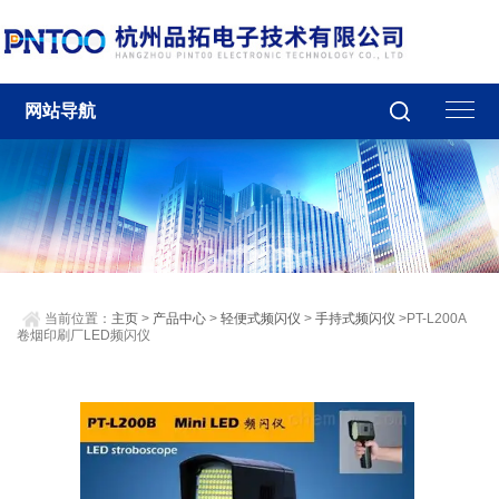
网站导航
当前位置：
主页
>
产品中心
>
轻便式频闪仪
>
手持式频闪仪
>PT-L200A
卷烟印刷厂LED频闪仪