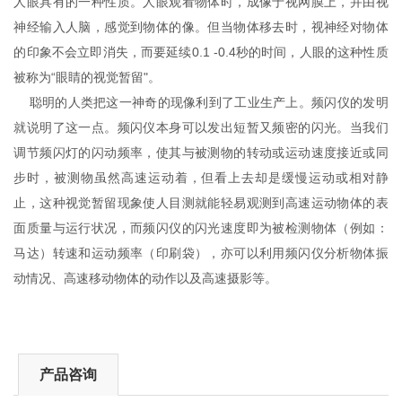
人眼具有的一种性质。人眼观看物体时，成像于视网膜上，并由视
神经输入人脑，感觉到物体的像。但当物体移去时，视神经对物体
的印象不会立即消失，而要延续0.1 -0.4秒的时间，人眼的这种性质
被称为“眼睛的视觉暂留"。
聪明的人类把这一神奇的现像利到了工业生产上。频闪仪的发明
就说明了这一点。频闪仪本身可以发出短暂又频密的闪光。当我们
调节频闪灯的闪动频率，使其与被测物的转动或运动速度接近或同
步时，被测物虽然高速运动着，但看上去却是缓慢运动或相对静
止，这种视觉暂留现象使人目测就能轻易观测到高速运动物体的表
面质量与运行状况，而频闪仪的闪光速度即为被检测物体（例如：
马达）转速和运动频率（印刷袋），亦可以利用频闪仪分析物体振
动情况、高速移动物体的动作以及高速摄影等。
产品咨询