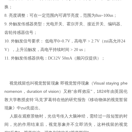
换；
8.
亮度调整：可在一定范围内可调节亮度，范围为8us~100us；
9.
外触发传感器类型：光电开关、霍尔开关、接近开关、编码器、
齿轮传感器信号；
10.
外触发信号要求： 低电平0~0.7V，高电平 > 2.7V（zui高允许24
V），上升沿触发，高电平持续时间 > 20 us；
11.
外触发传感器供电：DC12V 50mA（频闪仪提供）；
视觉残留也叫视觉暂留现象 即视觉暂停现象（Visual staying phe
nomenon，duration of vision）又称“余晖效应"，1824年由英国伦
敦大学教授皮特‘马克’罗葛特在他的研究报告《移动物体的视觉暂留
现象》中zui先提出。
人眼在观察景物时，光信号传入大脑神经，需经过一段短暂的时
间，光的作用结束后，视觉形象并不立即消失，这种残留的视觉