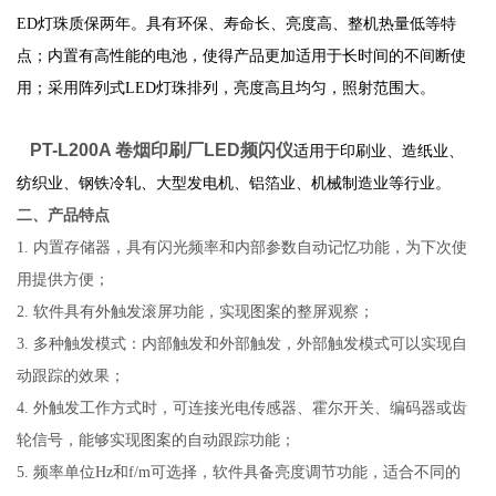
ED灯珠质保两年。
具有环保、寿命长、亮度高、整机热量低等特
点；内置有高性能的电池，使得产品更加适用于长时间的不间断使
用；采用阵列式LED灯珠排列，亮度高且均匀，照射范围大。
PT-L200A 卷烟印刷厂LED频闪仪
适用于印刷业、造纸业、
纺织业、钢铁冷轧、大型发电机、铝箔业、机械制造业等行业。
二、产品特点
1.
内置存储器，具有闪光频率和内部参数自动记忆功能，为下次使
用提供方便；
2.
软件具有外触发滚屏功能，实现图案的整屏观察；
3.
多种触发模式：内部触发和外部触发，外部触发模式可以实现自
动跟踪的效果；
4.
外触发工作方式时，可连接光电传感器、霍尔开关、编码器或齿
轮信号，能够实现图案的自动跟踪功能；
5.
频率单位Hz和f/m可选择，软件具备亮度调节功能，适合不同的