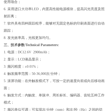
使用场合；
6.
采用进口大功率LED，内置高性能电源模块，提高闪光亮度及照
射距离；
7.
软件具有四种跟踪程序，能够对无固定色标的印刷表面进行自动
跟踪；
8.
发光效率高，光线更加均匀。
三、技术参数/Technical Parameters:
1.
电源：DC12.6V 2900mAh；
2.
显示：LCD液晶显示；
3.
频闪精度：
±0.01%；
4.
触发频率范围：50-36,000次/分钟；
5.
滚屏功能：在外触发模式下，可按一定的速度向前或向后移动画
面；
6.
触发方式：內触发、单脉冲、周长标长、编码器、齿轮五种工作
模式；
7.
频闪单位可调：可实现次/分钟（rpm）和次/秒（Hz）之间的切