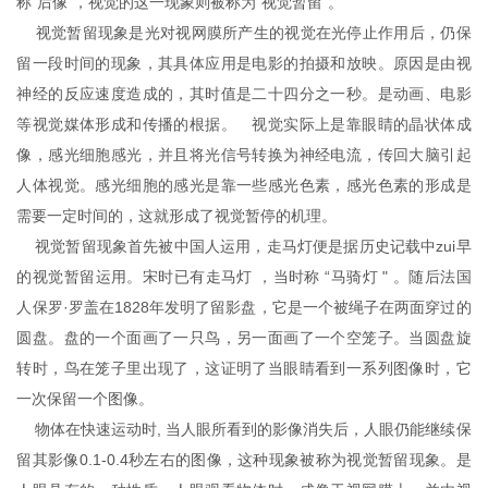
称“后像"，视觉的这一现象则被称为“视觉暂留"。
视觉暂留现象是光对视网膜所产生的视觉在光停止作用后，仍保
留一段时间的现象，其具体应用是电影的拍摄和放映。原因是由视
神经的反应速度造成的，其时值是二十四分之一秒。是动画、电影
等视觉媒体形成和传播的根据。 视觉实际上是靠眼睛的晶状体成
像，感光细胞感光，并且将光信号转换为神经电流，传回大脑引起
人体视觉。感光细胞的感光是靠一些感光色素，感光色素的形成是
需要一定时间的，这就形成了视觉暂停的机理。
视觉暂留现象首先被中国人运用，走马灯便是据历史记载中zui早
的视觉暂留运用。宋时已有走马灯 ，当时称 “马骑灯 " 。随后法国
人保罗·罗盖在1828年发明了留影盘，它是一个被绳子在两面穿过的
圆盘。盘的一个面画了一只鸟，另一面画了一个空笼子。当圆盘旋
转时，鸟在笼子里出现了，这证明了当眼睛看到一系列图像时，它
一次保留一个图像。
物体在快速运动时, 当人眼所看到的影像消失后，人眼仍能继续保
留其影像0.1-0.4秒左右的图像，这种现象被称为视觉暂留现象。是