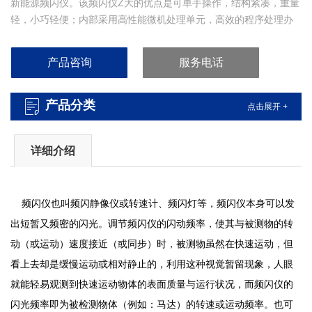
新能源频闪仪。该频闪仪Z大的优点是可单手操作，结构紧凑，重量
轻，小巧轻便；内部采用高性能微机处理单元，高效的程序处理办
法实现高精度的频闪；采用全新LCD液晶屏显示数据，人机交互更
加便捷、直观；菜单式操作界面，所见即所得，易学易用。
产品咨询
服务电话
【PNTOO-PT-L200A 雄县印刷厂热销手持式LED频闪仪】
产品分类
点击展开 +
详细介绍
频闪仪也叫频闪静像仪或转速计、频闪灯等，频闪仪本身可以发
出短暂又频密的闪光。调节频闪仪的闪动频率，使其与被测物的转
动（或运动）速度接近（或同步）时，被测物虽然在快速运动，但
看上去却是缓慢运动或相对静止的，利用这种视觉暂留现象，人眼
就能轻易观测到快速运动物体的表面质量与运行状况，而频闪仪的
闪光频率即为被检测物体（例如：马达）的转速或运动频率。也可