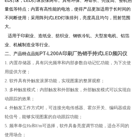
ED灯珠，LED灯珠质保两年。具有环保、寿命长、亮度高、整机热
量低等特点；内置有高性能的电池，使得产品更加适用于长时间的
不间断使用；采用阵列式LED灯珠排列，亮度高且均匀，照射范围
大。
适用于印刷业、造纸业、纺织业、钢铁冷轧、大型发电机、铝箔
业、机械制造业等行业。
PT-L200A印刷厂热销手持式LED频闪仪
二、产品特点品拓
1.
内置存储器，具有闪光频率和内部参数自动记忆功能，为下次使
用提供方便；
2.
软件具有外触发滚屏功能，实现图案的整屏观察；
3.
多种触发模式：内部触发和外部触发，外部触发模式可以实现自
动跟踪的效果；
4.
外触发工作方式时，可连接光电传感器、霍尔开关、编码器或齿
轮信号，能够实现图案的自动跟踪功能；
5.
频率单位Hz和f/m可选择，软件具备亮度调节功能，适合不同的
使用场合；