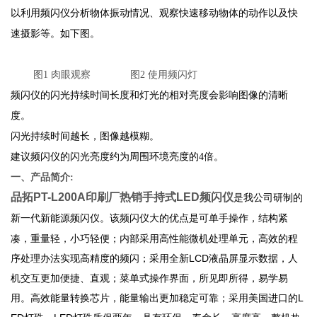
以利用频闪仪分析物体振动情况、观察快速移动物体的动作以及快
速摄影等。如下图。
图1 肉眼观察
图2 使用频闪灯
频闪仪的闪光持续时间长度和灯光的相对亮度会影响图像的清晰
度。
闪光持续时间越长，图像越模糊。
建议频闪仪的闪光亮度约为周围环境亮度的4倍。
一、产品简介:
品拓PT-L200A印刷厂热销手持式LED频闪仪
是我公司研制的
大的优点是可单手操作，结构紧
新一代新能源频闪仪。该频闪仪
凑，重量轻，小巧轻便；内部采用高性能微机处理单元，高效的程
序处理办法实现高精度的频闪；采用全新LCD液晶屏显示数据，人
机交互更加便捷、直观；菜单式操作界面，所见即所得，易学易
用。高效能量转换芯片，能量输出更加稳定可靠；采用美国进口的L