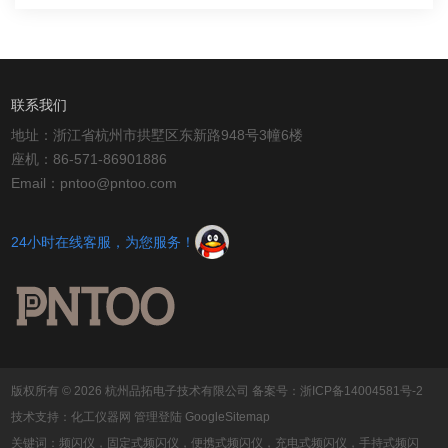
联系我们
地址：浙江省杭州市拱墅区东新路948号3幢6楼
座机：86-571-86901886
Email：pntoo@pntoo.com
24小时在线客服，为您服务！
版权所有 © 2026 杭州品拓电子技术有限公司
备案号：浙ICP备14004581号-2
技术支持：
化工仪器网
管理登陆
GoogleSitemap
关键词：频闪仪，固定式频闪仪，便携式频闪仪，充电式频闪仪，手持式频闪