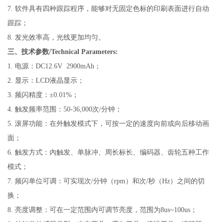
7.
软件具有四种跟踪程序，能够对无固定色标的印刷表面进行自动
跟踪；
8.
发光效率高，光线更加均匀。
三、技术参数/Technical Parameters:
1.
电源：DC12.6V 2900mAh；
2.
显示：LCD液晶显示；
3.
频闪精度：
±0.01%；
4.
触发频率范围：50-36,000次/分钟；
5.
滚屏功能：在外触发模式下，可按一定的速度向前或向后移动画
面；
6.
触发方式：內触发、单脉冲、周长标长、编码器、齿轮五种工作
模式；
7.
频闪单位可调：可实现次/分钟（rpm）和次/秒（Hz）之间的切
换；
8.
亮度调整：可在一定范围内可调节亮度，范围为8us~100us；