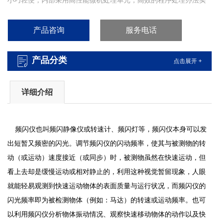
小巧轻便；内部采用高性能微机处理单元，高效的程序处理办法实
现高精度的频闪；采用全新LCD液晶屏显示数据，人机交互更加便
捷、直观；菜单式操作界面，所见即所得，易学易用。【印刷厂-
产品咨询
服务电话
PT-L200A手持式LED频闪仪】
产品分类
点击展开 +
详细介绍
频闪仪也叫频闪静像仪或转速计、频闪灯等，频闪仪本身可以发
出短暂又频密的闪光。调节频闪仪的闪动频率，使其与被测物的转
动（或运动）速度接近（或同步）时，被测物虽然在快速运动，但
看上去却是缓慢运动或相对静止的，利用这种视觉暂留现象，人眼
就能轻易观测到快速运动物体的表面质量与运行状况，而频闪仪的
闪光频率即为被检测物体（例如：马达）的转速或运动频率。也可
以利用频闪仪分析物体振动情况、观察快速移动物体的动作以及快