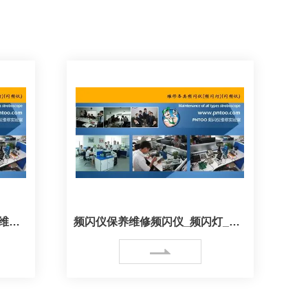
频闪仪保养买品拓牌频闪仪，维修有保障
频闪仪保养维修频闪仪_频闪灯_保养进口频闪仪