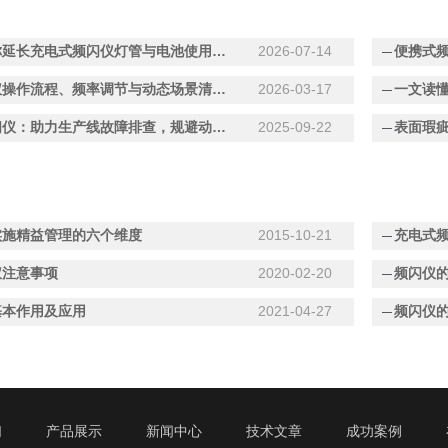
工程师教你延长充电式频闪仪灯管与电池使用寿命的关键细节
2026-07-14
频闪观测仪操作流程、频率调节与动态场景清晰观测实用技巧
2026-03-17
一文读
数字式频闪仪：助力生产线故障排查，规避动态设备运行隐患
2025-09-22
实施精益管理的六个维度
2015-10-21
充电式
仪注意事项
2020-02-20
频闪仪
基本作用及应用
2021-04-27
频闪仪
们
产品展示
新闻中心
技术文章
成功案例