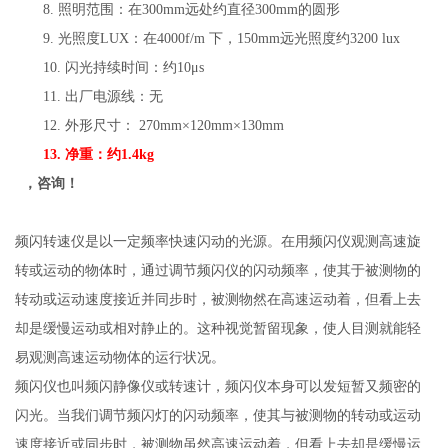
8. 照明范围：在300mm远处约直径300mm的圆形
9. 光照度LUX：在4000f/m 下，150mm远光照度约3200 lux
10. 闪光持续时间：约10μs
11. 出厂电源线：无
12. 外形尺寸： 270mm×120mm×130mm
13.
净重：
约
1.4
kg
，咨询！
频闪转速仪是以一定频率快速闪动的光源。在用频闪仪观测高速旋
转或运动的物体时，通过调节频闪仪的闪动频率，使其于被测物的
转动或运动速度接近并同步时，被测物然在高速运动着，但看上去
却是缓慢运动或相对静止的。这种视觉暂留现象，使人目测就能轻
易观测高速运动物体的运行状况。
频闪仪也叫频闪静像仪或转速计，频闪仪本身可以发短暂又频密的
闪光。当我们调节频闪灯的闪动频率，使其与被测物的转动或运动
速度接近或同步时，被测物虽然高速运动着，但看上去却是缓慢运