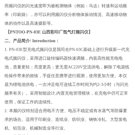
而频闪仪的闪光速度即为被检测物体（例如：马达）转速和运动频
率（印刷袋），亦可以利用频闪仪分析物体振动情况、高速移动物
体的动作以及高速摄影等。
【
PNTOO-PN-03E 山西彩印厂氙气灯频闪仪
】
二、
产品简介/ Introduction：
1. PN-03E型充电式频闪仪是我司在PN-03C基础上进行升级新一代充
电式频闪仪，采用进口旋转编码器快速调频，内装高性能充电电
池，质量更轻；亮度更高；更无需AC220V交流供电，解除了电源线
给操作带来的烦恼，手提任意携带进行观测，使用更加方便。本仪
器为锂电池供电，一次冲足电可连续工作时间为约2-3小时（与闪光
频率有关）。采用智能设计,内置充电管理模块，在充电中仍可正常
使用，保证工作的连续性。
2. 本频闪仪特别适合用电不方便、电压不稳定或有水蒸气等防爆要
求的场合。适用于印刷业、造纸业、纺织业、钢铁冷轧、大型发电
机、铝箔业、机械制造业等行业。