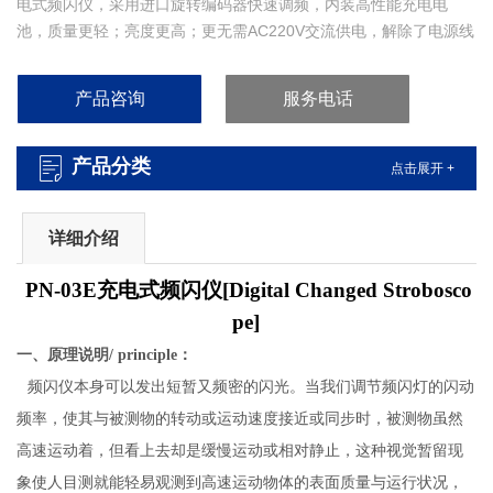
电式频闪仪，采用进口旋转编码器快速调频，内装高性能充电电
池，质量更轻；亮度更高；更无需AC220V交流供电，解除了电源线
给操作带来的烦恼，手提任意携带进行观测，使用更加方便。本仪
器为锂电池供电，一次冲足电可连续工作时间为约2-3小时（与闪光
产品咨询
服务电话
频率有关）。 【PNTOO-PN-03E 山西彩印厂氙气灯频闪仪】
产品分类
点击展开 +
详细介绍
PN-03E充电式频闪仪[
Digital
Changed
Strobosco
pe
]
一、原理说明/
principle
：
频闪仪本身可以发出短暂又频密的闪光。当我们调节频闪灯的闪动
频率，使其与被测物的转动或运动速度接近或同步时，被测物虽然
高速运动着，但看上去却是缓慢运动或相对静止，这种视觉暂留现
象使人目测就能轻易观测到高速运动物体的表面质量与运行状况，