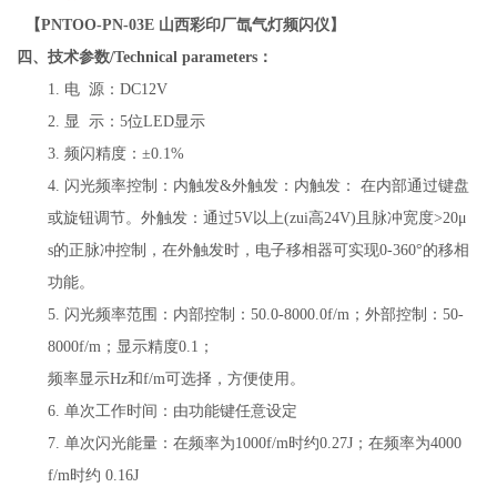
【
PNTOO-PN-03E 山西彩印厂氙气灯频闪仪
】
四、技术参数/Technical parameters：
1. 电
源：DC12V
2. 显 示：5位LED显示
3. 频闪精度：±0.1%
4. 闪光频率控制：内触发&外触发：内触发： 在内部通过键盘
或旋钮调节。外触发：通过5V以上(zui高24V)且脉冲宽度>20μ
s的正脉冲控制，在外触发时，电子移相器可实现0-360°的移相
功能。
5. 闪光频率范围：内部控制：50.0-8000.0f/m；外部控制：50-
8000f/m；显示精度0.1；
频率显示Hz和f/m可选择，方便使用。
6. 单次工作时间：由功能键任意设定
7. 单次闪光能量：在频率为1000f/m时约0.27J；在频率为4000
f/m时约 0.16J