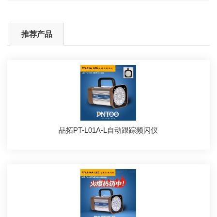
推荐产品
品拓PT-L01A-L自动跟踪频闪仪