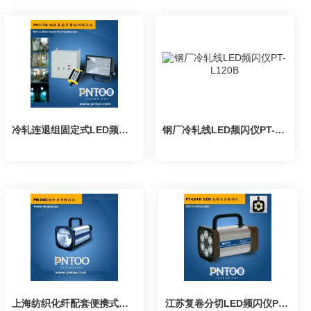
冷轧连退组固定式LED频闪仪PT-L117A
钢厂冷轧线LED频闪仪PT-L120B
上海纺织化纤配套便携式频闪仪PN-06C
江苏复卷分切LED频闪仪PT-L01B高亮